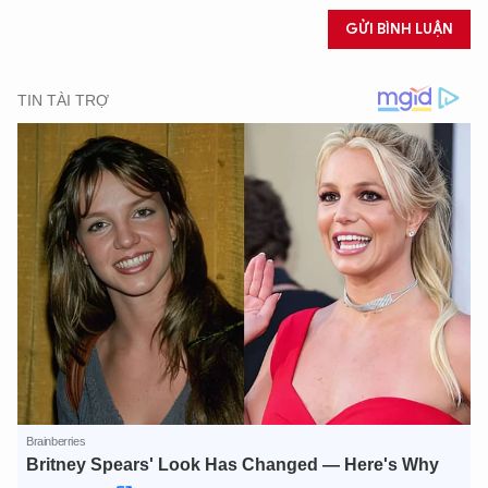
GỬI BÌNH LUẬN