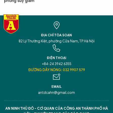
phòng suy giảm
ĐỊA CHỈ TÒA SOẠN
82 Lý Thường Kiệt, phường Cửa Nam, TP Hà Nội
ĐIỆN THOẠI
+84-24 3942 6355
ĐƯỜNG DÂY NÓNG: 032 9907 579
EMAIL
antdcahn@gmail.com
AN NINH THỦ ĐÔ - CƠ QUAN CỦA CÔNG AN THÀNH PHỐ HÀ