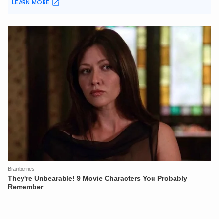
XIN CHÀO,
TÔI LÀ CHATBOT CỦA
Hãy hỏi tôi bất kỳ điều gì bạn cần biết về