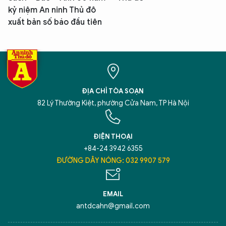
kỷ niệm An ninh Thủ đô
xuất bản số báo đầu tiên
ĐỊA CHỈ TÒA SOẠN
82 Lý Thường Kiệt, phường Cửa Nam, TP Hà Nội
ĐIỆN THOẠI
+84-24 3942 6355
ĐƯỜNG DÂY NÓNG: 032 9907 579
EMAIL
antdcahn@gmail.com