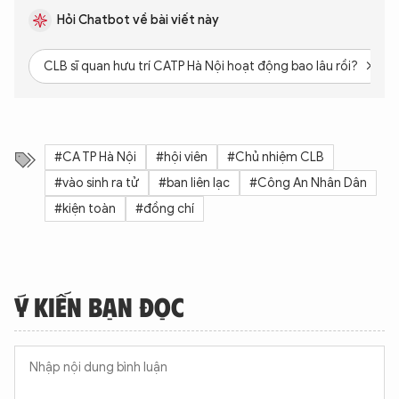
Hỏi Chatbot về bài viết này
CLB sĩ quan hưu trí CATP Hà Nội hoạt động bao lâu rồi?
#CA TP Hà Nội
#hội viên
#Chủ nhiệm CLB
#vào sinh ra tử
#ban liên lạc
#Công An Nhân Dân
#kiện toàn
#đồng chí
Ý KIẾN BẠN ĐỌC