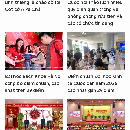
Linh thiêng lễ chào cờ tại
Quốc hội thảo luận nhiều
Cột cờ A Pa Chải
quy định quan trọng về
phòng chống rửa tiền và
các tổ chức tín dụng
XIN CHÀO,
TÔI LÀ CHATBOT CỦA
Hãy hỏi tôi bất kỳ điều gì bạn cần biết về
An Ninh Thủ Đô nhé. Tôi sẵn sàng hỗ trợ!
Đại học Bách Khoa Hà Nội
Điểm chuẩn Đại học Kinh
công bố điểm chuẩn, cao
tế Quốc dân năm 2026
nhất trên 29 điểm
cao nhất gần 29 điểm