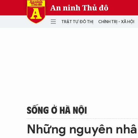
An ninh Thủ đô
TRẬT TỰ ĐÔ THỊ
CHÍNH TRỊ - XÃ HỘI
DANH MỤC
TRẬT TỰ ĐÔ THỊ
CHÍ
THẾ GIỚI
PH
Quân sự
THÀNH PHỐ THÔNG MINH
VĂ
THỂ THAO
SỐ
KINH DOANH
MU
SỐNG Ở HÀ NỘI
Những nguyên nhân