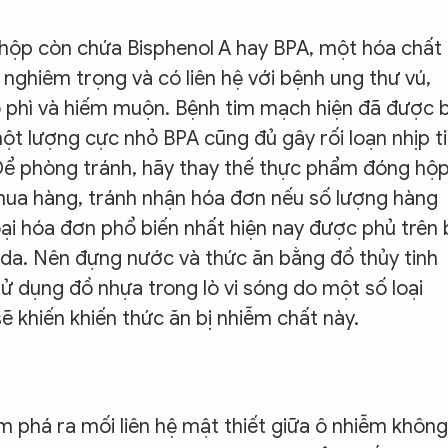
ộp còn chứa Bisphenol A hay BPA, một hóa chất
 nghiêm trọng và có liên hệ với bệnh ung thư vú,
éo phì và hiếm muộn. Bệnh tim mạch hiện đã được 
một lượng cực nhỏ BPA cũng đủ gây rối loạn nhịp t
Để phòng tránh, hãy thay thế thực phẩm đóng hộ
 mua hàng, tránh nhận hóa đơn nếu số lượng hàng
oại hóa đơn phổ biến nhất hiện nay được phủ trên 
da. Nên đựng nước và thức ăn bằng đồ thủy tinh
ử dụng đồ nhựa trong lò vi sóng do một số loại
 khiến khiến thức ăn bị nhiễm chất này.
 phá ra mối liên hệ mật thiết giữa ô nhiễm không