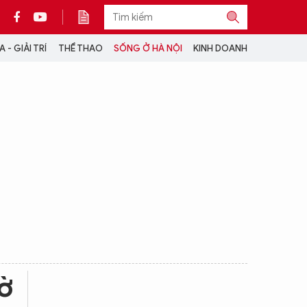
 - GIẢI TRÍ
THỂ THAO
SỐNG Ở HÀ NỘI
KINH DOANH
THÔNG TIN THÊM
CỘNG TÁC VỚI ANTĐ
TRA CỨU XE
HOTLINE: 032 9907 579
ờ