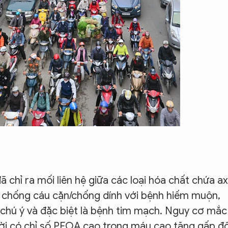
chỉ ra mối liên hệ giữa các loại hóa chất chứa ax
 chống cáu cặn/chống dính với bệnh hiếm muộn,
chú ý và đặc biệt là bệnh tim mạch. Nguy cơ mắc
i có chỉ số PFOA cao trong máu cao tăng gấp đô