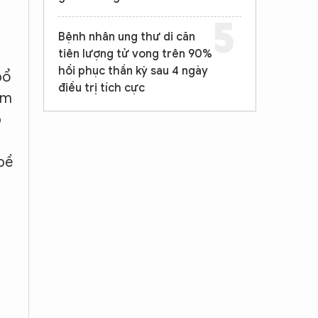
Bệnh nhân ung thư di căn
tiên lượng tử vong trên 90%
hồi phục thần kỳ sau 4 ngày
bổ
điều trị tích cực
im
p
bề