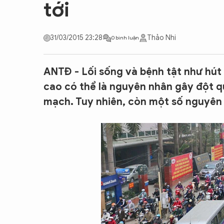
tới
CON ĐƯỜNG KHỞI NGHIỆP
31/03/2015 23:28
Thảo Nhi
0 bình luận
ANTĐ - Lối sống và bệnh tật như hút 
cao có thể là nguyên nhân gây đột q
mạch. Tuy nhiên, còn một số nguyên