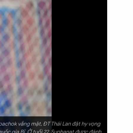
pachok vắng mặt, ĐT Thái Lan đặt hy vọng
quốc gia Bỉ. Ở tuổi 22, Suphanat được đánh