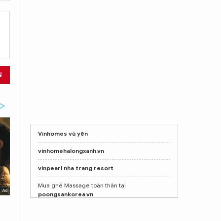
N
Vinhomes vũ yên
vinhomehalongxanh.vn
vinpearl nha trang resort
Mua ghế Massage toàn thân tại
poongsankorea.vn
Mua ghế Massage toàn thân tại
poongsankorea.vn