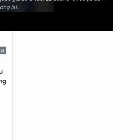
ng lai.
u
ưng