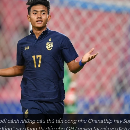
bối cảnh những cầu thủ tấn công như Chanathip hay Su
ồng” này đang thi đấu cho OH Leuven tại giải vô địch 