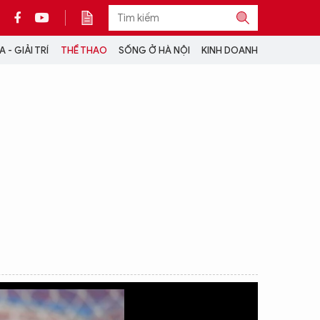
 - GIẢI TRÍ
THỂ THAO
SỐNG Ở HÀ NỘI
KINH DOANH
THÔNG TIN THÊM
CỘNG TÁC VỚI ANTĐ
TRA CỨU XE
HOTLINE: 032 9907 579