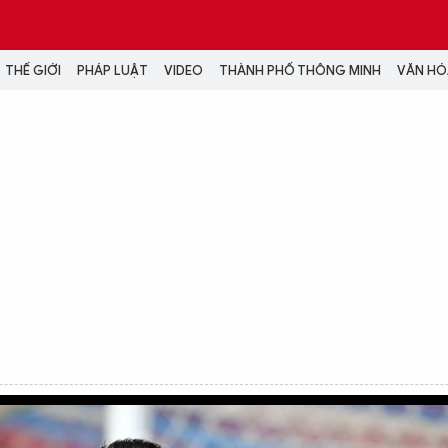
THẾ GIỚI
PHÁP LUẬT
VIDEO
THÀNH PHỐ THÔNG MINH
VĂN HÓA
MEDIA
NH TRỊ - XÃ HỘI
VIDEO
Đại hội Đảng
PODCAST
ÁP LUẬT
ẢNH
LONGFORM
N HÓA - GIẢI TRÍ
INFOGRAPHIC
NG Ở HÀ NỘI
LỊCH VẠN SỰ
LTIMEDIA
Podcast
Video
Ảnh
Infographic