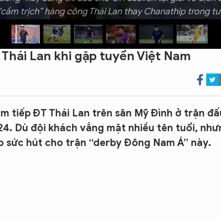
 “cầm trịch” hàng công Thái Lan thay Chanathip trong tươ
Thái Lan khi gặp tuyển Việt Nam
m tiếp ĐT Thái Lan trên sân Mỹ Đình ở trận đấ
24. Dù đội khách vắng mặt nhiều tên tuổi, nh
o sức hút cho trận “derby Đông Nam Á” này.