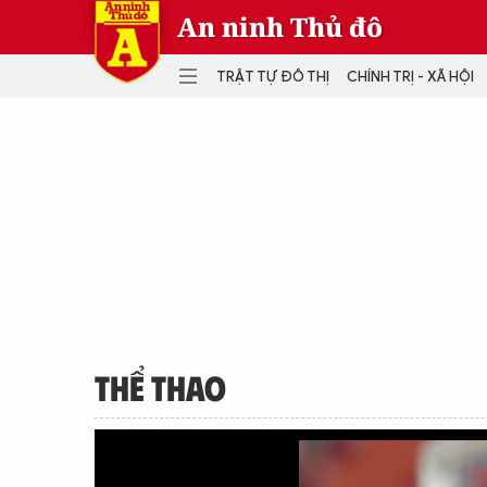
An ninh Thủ đô
TRẬT TỰ ĐÔ THỊ
CHÍNH TRỊ - XÃ HỘI
DANH MỤC
TRẬT TỰ ĐÔ THỊ
CHÍ
THẾ GIỚI
PH
Quân sự
THÀNH PHỐ THÔNG MINH
VĂ
THỂ THAO
SỐ
KINH DOANH
MU
THỂ THAO