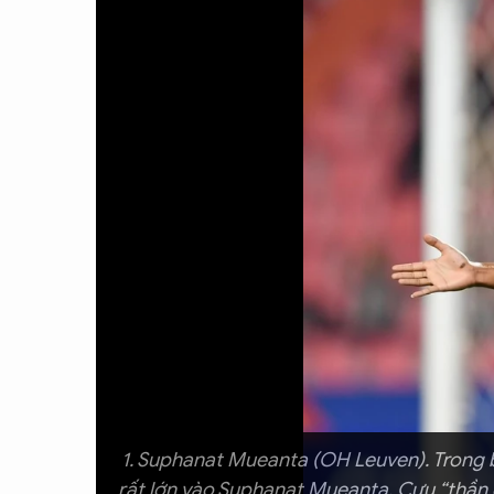
CON ĐƯỜNG KHỞI NGHIỆP
1. Suphanat Mueanta (OH Leuven). Trong 
rất lớn vào Suphanat Mueanta. Cựu “thần đ