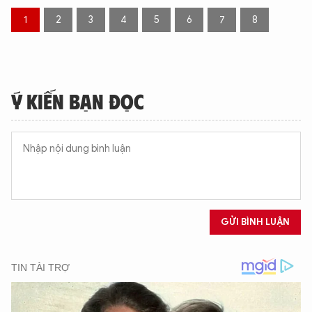
1
2
3
4
5
6
7
8
Ý KIẾN BẠN ĐỌC
GỬI BÌNH LUẬN