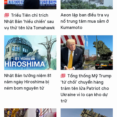
Aeon lập ban điều tra vụ
Triều Tiên chỉ trích
nổ trung tâm mua sắm ở
Nhật Bản 'hiếu chiến' sau
Kumamoto
vụ thử tên lửa Tomahawk
Nhật Bản tưởng niệm 81
Tổng thống Mỹ Trump
năm ngày Hiroshima bị
‘từ chối’ chuyển hàng
ném bom nguyên tử
trăm tên lửa Patriot cho
Ukraine vì lo cạn kho dự
trữ