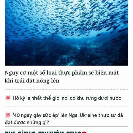
Nguy cơ một số loại thực phẩm sẽ biến mất
khi trái đất nóng lên
XIN CHÀO,
Hồ kỳ lạ nhất thế giới nơi có khu rừng dưới nước
TÔI LÀ CHATBOT CỦA
‘40 ngày gây sức ép’ lên Nga, Ukraine thực sự đã
đạt được những gì?
Hãy hỏi tôi bất kỳ điều gì bạn cần biết về
An Ninh Thủ Đô nhé. Tôi sẵn sàng hỗ trợ!