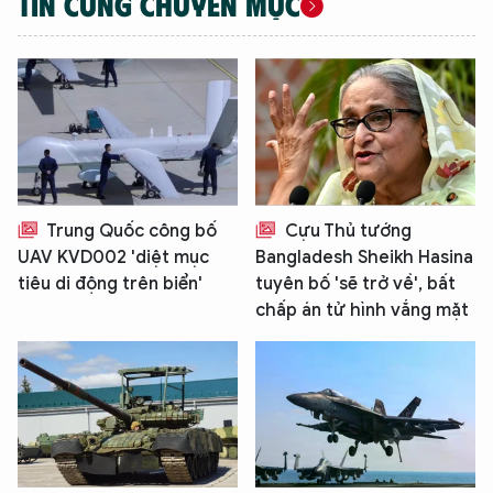
TIN CÙNG CHUYÊN MỤC
Trung Quốc công bố
Cựu Thủ tướng
UAV KVD002 'diệt mục
Bangladesh Sheikh Hasina
tiêu di động trên biển'
tuyên bố 'sẽ trở về', bất
chấp án tử hình vắng mặt