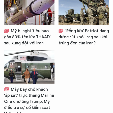
Mỹ bị nghi 'tiêu hao
'Rồng lửa' Patriot đang
gần 80% tên lửa THAAD'
được rút khỏi Iraq sau khi
sau xung đột với Iran
trúng đòn của Iran?
Máy bay chở khách
'áp sát' trực thăng Marine
One chở ông Trump, Mỹ
điều tra sự cố kiểm soát