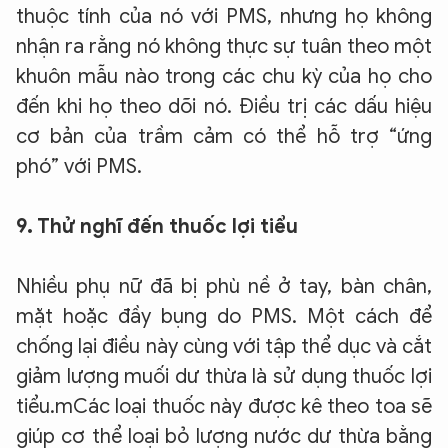
thuộc tính của nó với PMS, nhưng họ không
nhận ra rằng nó không thực sự tuân theo một
khuôn mẫu nào trong các chu kỳ của họ cho
đến khi họ theo dõi nó. Điều trị các dấu hiệu
cơ bản của trầm cảm có thể hỗ trợ “ứng
phó” với PMS.
XIN CHÀO,
9. Thử nghĩ đến thuốc lợi tiểu
TÔI LÀ CHATBOT CỦA
Nhiều phụ nữ đã bị phù nề ở tay, bàn chân,
mặt hoặc đầy bụng do PMS. Một cách để
Hãy hỏi tôi bất kỳ điều gì bạn cần biết về
chống lại điều này cùng với tập thể dục và cắt
An Ninh Thủ Đô nhé. Tôi sẵn sàng hỗ trợ!
giảm lượng muối dư thừa là sử dụng thuốc lợi
tiểu.mCác loại thuốc này được kê theo toa sẽ
giúp cơ thể loại bỏ lượng nước dư thừa bằng