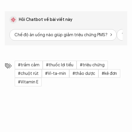
Hỏi Chatbot về bài viết này
Chế độ ăn uống nào giúp giảm triệu chứng PMS?
Tập l
#trầm cảm
#thuốc lợi tiểu
#triệu chứng
#chuột rút
#Vi-ta-min
#thảo dược
#kê đơn
#Vitamin E