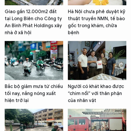
Giao gần 12.000m2 đất
Hà Nội chưa phê duyệt kỹ
tại Long Biên cho Công ty
thuật truyền NMN, tế bào
An Bình Phát Holdings xây
gốc trong khám, chữa
nhà ở xã hội
bệnh
Bắc bộ giảm mưa từ chiều
Người có khát khao được
tối nay, nắng nóng xuất
“chìm nổi” với thân phận
hiện trở lại
của nhân vật