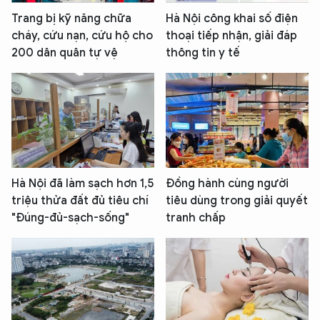
Trang bị kỹ năng chữa
Hà Nội công khai số điện
cháy, cứu nạn, cứu hộ cho
thoại tiếp nhận, giải đáp
200 dân quân tự vệ
thông tin y tế
Hà Nội đã làm sạch hơn 1,5
Đồng hành cùng người
triệu thửa đất đủ tiêu chí
tiêu dùng trong giải quyết
"Đúng-đủ-sạch-sống"
tranh chấp