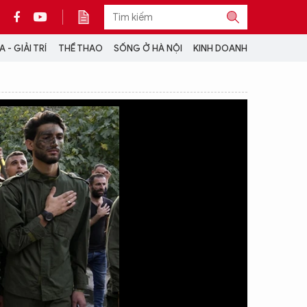
 - GIẢI TRÍ
THỂ THAO
SỐNG Ở HÀ NỘI
KINH DOANH
THÔNG TIN THÊM
CỘNG TÁC VỚI ANTĐ
TRA CỨU XE
HOTLINE: 032 9907 579