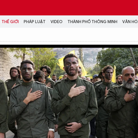
THẾ GIỚI
PHÁP LUẬT
VIDEO
THÀNH PHỐ THÔNG MINH
VĂN HÓA
MEDIA
NH TRỊ - XÃ HỘI
VIDEO
Đại hội Đảng
PODCAST
ÁP LUẬT
ẢNH
LONGFORM
N HÓA - GIẢI TRÍ
INFOGRAPHIC
NG Ở HÀ NỘI
LỊCH VẠN SỰ
LTIMEDIA
Podcast
Video
Ảnh
Infographic