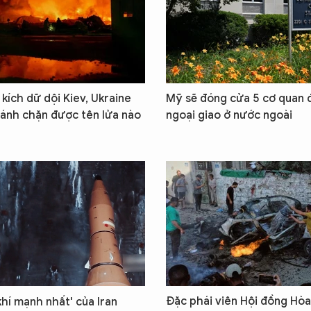
kích dữ dội Kiev, Ukraine
Mỹ sẽ đóng cửa 5 cơ quan đ
ánh chặn được tên lửa nào
ngoại giao ở nước ngoài
Đặc phái viên Hội đồng Hòa
khí mạnh nhất' của Iran