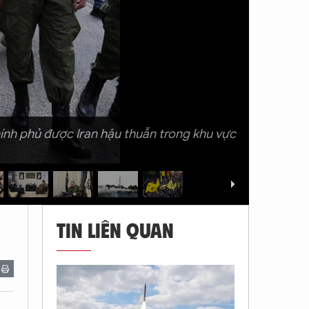
ính phủ được Iran hậu thuẫn trong khu vực
TIN LIÊN QUAN