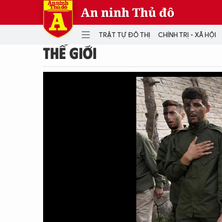
An ninh Thủ đô
TRẬT TỰ ĐÔ THỊ
CHÍNH TRỊ - XÃ HỘI
THẾ GIỚI
DANH MỤC
TRẬT TỰ ĐÔ THỊ
CHÍ
THẾ GIỚI
PH
Quân sự
THÀNH PHỐ THÔNG MINH
VĂ
THỂ THAO
SỐ
KINH DOANH
MU