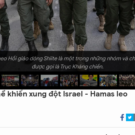
eo Hồi giáo dòng Shiite là một trong những nhóm và ch
được gọi là Trục Kháng chiến.
hể khiến xung đột Israel - Hamas leo