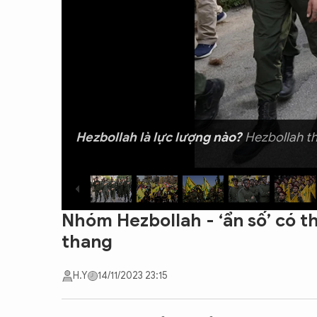
CON ĐƯỜNG KHỞI NGHIỆP
Hezbollah là lực lượng nào?
Hezbollah th
Nhóm Hezbollah - ‘ẩn số’ có t
thang
H.Y
14/11/2023 23:15