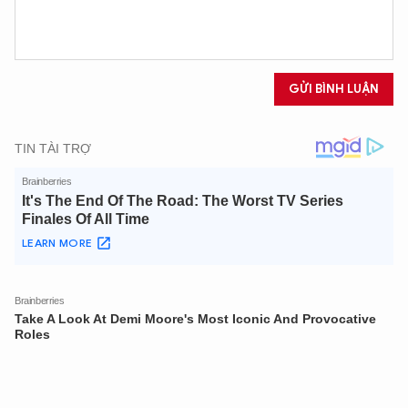
GỬI BÌNH LUẬN