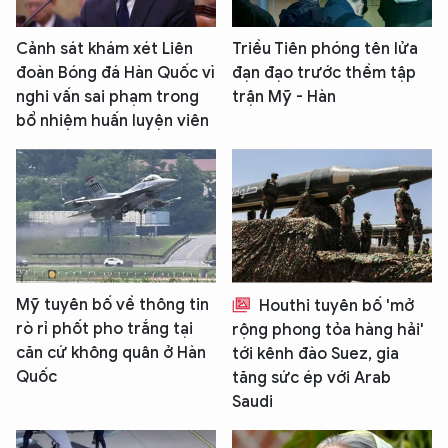
Cảnh sát khám xét Liên
Triều Tiên phóng tên lửa
đoàn Bóng đá Hàn Quốc vì
đạn đạo trước thềm tập
nghi vấn sai phạm trong
trận Mỹ - Hàn
bổ nhiệm huấn luyện viên
Mỹ tuyên bố về thông tin
Houthi tuyên bố 'mở
rò rỉ phốt pho trắng tại
rộng phong tỏa hàng hải'
căn cứ không quân ở Hàn
tới kênh đào Suez, gia
Quốc
tăng sức ép với Arab
Saudi