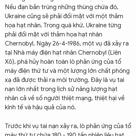
Nếu đạn bắn trúng những thùng chứa đó,
Ukraine cũng sẽ phải đối mặt với một thảm
họa hạt nhân. Trong quá khứ, Ukraine từng
XIN CHÀO,
phải đối mặt với thảm họa hạt nhân
TÔI LÀ CHATBOT CỦA
Chernobyl. Ngày 26-4-1986, một vụ đã xảy ra
tại Nhà máy điện hạt nhân Chernobyl (Liên
Hãy hỏi tôi bất kỳ điều gì bạn cần biết về
Xô), phá hủy hoàn toàn lò phản ứng của tổ
An Ninh Thủ Đô nhé. Tôi sẵn sàng hỗ trợ!
máy điện thứ tư và một lượng lớn chất phóng
xạ đã được thải ra môi trường. Đây là vụ tai
nạn lớn nhất trong lịch sử năng lượng hạt
nhân cả về số người thiệt mạng, thiệt hại về
kinh tế và hậu quả của nó.
Trước khi vụ tai nạn xảy ra, lò phản ứng của tổ
máy thứ tư chứa 180 - 190 tấn nhiên liệu hạt