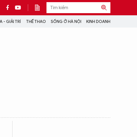
 - GIẢI TRÍ
THỂ THAO
SỐNG Ở HÀ NỘI
KINH DOANH
THÔNG TIN THÊM
CỘNG TÁC VỚI ANTĐ
TRA CỨU XE
HOTLINE: 032 9907 579