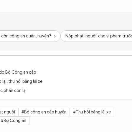
ng còn công an quận, huyện?
Nộp phạt 'nguội' cho vi phạm trướ
 do Bộ Công an cấp
ại, thu hồi bằng lái xe
ác phần còn lại
t nguội
#Bỏ công an cấp huyện
#Thu hồi bằng lái xe
#Bộ Công an