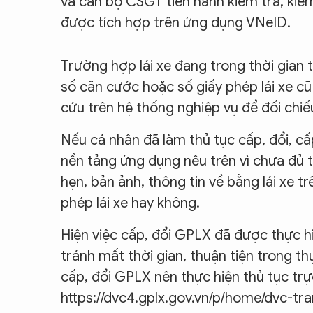
và cán bộ CSGT tiến hành kiểm tra, kiểm
được tích hợp trên ứng dụng VNeID.
Trường hợp lái xe đang trong thời gian t
số căn cước hoặc số giấy phép lái xe cũ
cứu trên hệ thống nghiệp vụ để đối chiếu
Nếu cá nhân đã làm thủ tục cấp, đổi, cấ
nền tảng ứng dụng nêu trên vì chưa đủ t
hẹn, bản ảnh, thông tin về bằng lái xe t
phép lái xe hay không.
Hiện việc cấp, đổi GPLX đã được thực hi
tránh mất thời gian, thuận tiện trong t
cấp, đổi GPLX nên thực hiện thủ tục trự
https://dvc4.gplx.gov.vn/p/home/dvc-tr