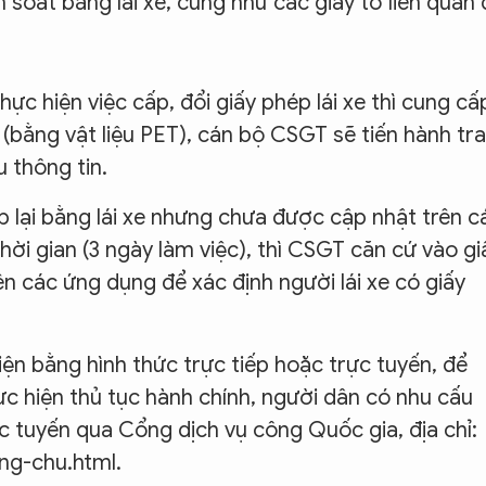
 soát bằng lái xe, cũng như các giấy tờ liên quan 
hực hiện việc cấp, đổi giấy phép lái xe thì cung cấ
 (bằng vật liệu PET), cán bộ CSGT sẽ tiến hành tra
 thông tin.
p lại bằng lái xe nhưng chưa được cập nhật trên c
hời gian (3 ngày làm việc), thì CSGT căn cứ vào gi
rên các ứng dụng để xác định người lái xe có giấy
ện bằng hình thức trực tiếp hoặc trực tuyến, để
hực hiện thủ tục hành chính, người dân có nhu cấu
c tuyến qua Cổng dịch vụ công Quốc gia, địa chỉ:
ang-chu.html.