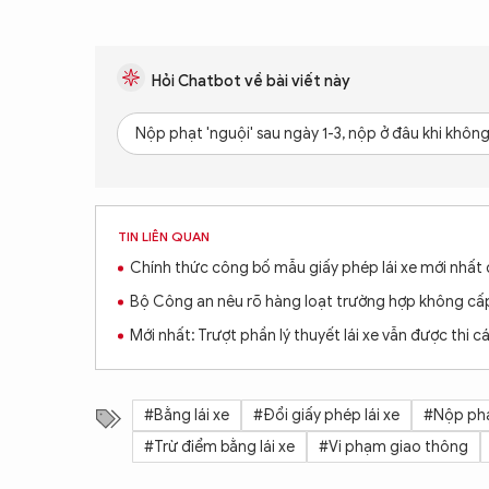
Hỏi Chatbot về bài viết này
Nộp phạt 'nguội' sau ngày 1-3, nộp ở đâu khi khô
TIN LIÊN QUAN
Chính thức công bố mẫu giấy phép lái xe mới nhất
Bộ Công an nêu rõ hàng loạt trường hợp không cấp l
Mới nhất: Trượt phần lý thuyết lái xe vẫn được thi c
#Bằng lái xe
#Đổi giấy phép lái xe
#Nộp phạ
#Trừ điểm bằng lái xe
#Vi phạm giao thông