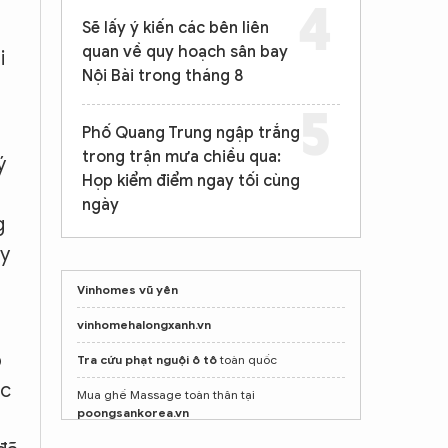
Sẽ lấy ý kiến các bên liên
quan về quy hoạch sân bay
i
Nội Bài trong tháng 8
Phố Quang Trung ngập trắng
trong trận mưa chiều qua:
ý
Họp kiểm điểm ngay tối cùng
ngày
g
ạy
Vinhomes vũ yên
vinhomehalongxanh.vn
p
Tra cứu phạt nguội ô tô
toàn quốc
ực
Mua ghế Massage toàn thân tại
poongsankorea.vn
Mua ghế Massage toàn thân tại