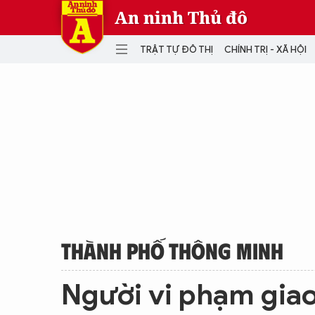
An ninh Thủ đô
TRẬT TỰ ĐÔ THỊ
CHÍNH TRỊ - XÃ HỘI
DANH MỤC
TRẬT TỰ ĐÔ THỊ
CHÍ
THẾ GIỚI
PH
Quân sự
THÀNH PHỐ THÔNG MINH
VĂ
THỂ THAO
SỐ
KINH DOANH
MU
THÀNH PHỐ THÔNG MINH
Người vi phạm giao