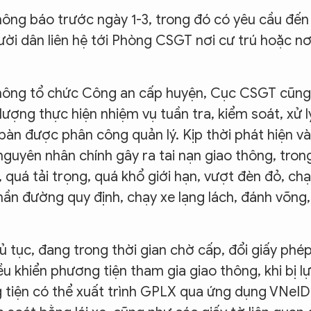
ông báo trước ngày 1-3, trong đó có yêu cầu đến
ười dân liên hệ tới Phòng CSGT nơi cư trú hoặc nơ
không tổ chức Công an cấp huyện, Cục CSGT cũng
lượng thực hiện nhiệm vụ tuần tra, kiểm soát, xử l
 bàn được phân công quản lý. Kịp thời phát hiện và
nguyên nhân chính gây ra tai nạn giao thông, tron
 quá tải trọng, quá khổ giới hạn, vượt đèn đỏ, ch
hần đường quy định, chạy xe lạng lách, đánh võng,
 tục, đang trong thời gian chờ cấp, đổi giấy phé
iều khiển phương tiện tham gia giao thông, khi bị l
g tiện có thể xuất trình GPLX qua ứng dụng VNeID