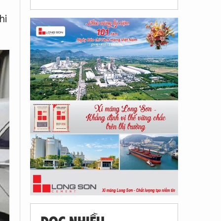
hi
ĐỌC NHIỀU