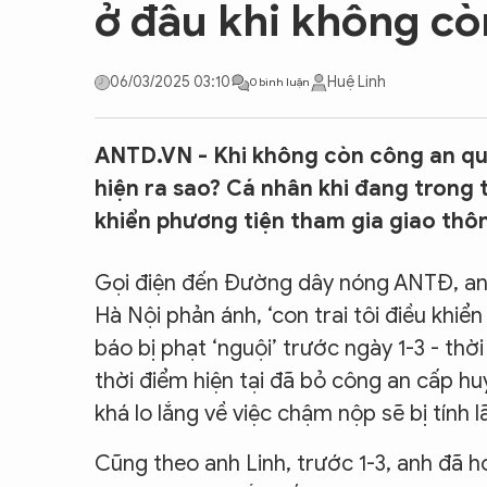
ở đâu khi không cò
CON ĐƯỜNG KHỞI NGHIỆP
06/03/2025 03:10
Huệ Linh
0 bình luận
ANTD.VN - Khi không còn công an quậ
hiện ra sao? Cá nhân khi đang trong t
khiển phương tiện tham gia giao thô
Gọi điện đến Đường dây nóng ANTĐ, an
Hà Nội phản ánh, ‘con trai tôi điều khi
báo bị phạt ‘nguội’ trước ngày 1-3 - th
thời điểm hiện tại đã bỏ công an cấp huy
khá lo lắng về việc chậm nộp sẽ bị tính lãi
Cũng theo anh Linh, trước 1-3, anh đã ho