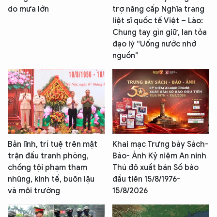
do mưa lớn
trợ nâng cấp Nghĩa trang
liệt sĩ quốc tế Việt – Lào:
Chung tay gìn giữ, lan tỏa
đạo lý “Uống nước nhớ
nguồn”
Bản lĩnh, trí tuệ trên mặt
Khai mạc Trưng bày Sách-
trận đấu tranh phòng,
Báo- Ảnh Kỷ niệm An ninh
chống tội phạm tham
Thủ đô xuất bản Số báo
nhũng, kinh tế, buôn lậu
đầu tiên 15/8/1976-
và môi trường
15/8/2026