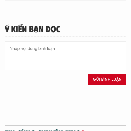
XIN CHÀO,
TÔI LÀ CHATBOT CỦA
Ý KIẾN BẠN ĐỌC
Hãy hỏi tôi bất kỳ điều gì bạn cần biết về
An Ninh Thủ Đô nhé. Tôi sẵn sàng hỗ trợ!
GỬI BÌNH LUẬN