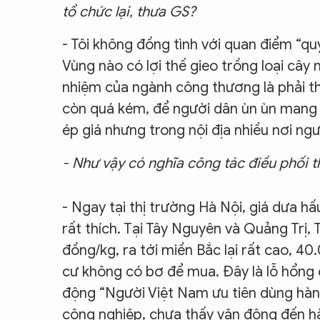
tổ chức lại, thưa GS?
- Tôi không đồng tình với quan điểm “qu
Vùng nào có lợi thế gieo trồng loại cây 
nhiệm của ngành công thương là phải t
còn quá kém, để người dân ùn ùn mang dưa
ép giá nhưng trong nội địa nhiều nơi n
- Như vậy có nghĩa công tác điều phối t
- Ngay tại thị trường Hà Nội, giá dưa hấ
rất thích. Tại Tây Nguyên và Quảng Trị, 
đồng/kg, ra tới miền Bắc lại rất cao, 4
cư không có bơ để mua. Đây là lỗ hổng 
động “Người Việt Nam ưu tiên dùng hàng
công nghiệp, chưa thấy vận động đến hà