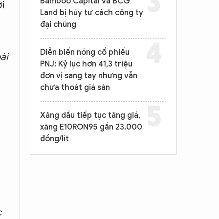
Bamboo Capital và BCG
i
Land bị hủy tư cách công ty
đại chúng
Diễn biến nóng cổ phiếu
ài
PNJ: Kỷ lục hơn 41,3 triệu
đơn vị sang tay nhưng vẫn
chưa thoát giá sàn
Xăng dầu tiếp tục tăng giá,
xăng E10RON95 gần 23.000
đồng/lít
c