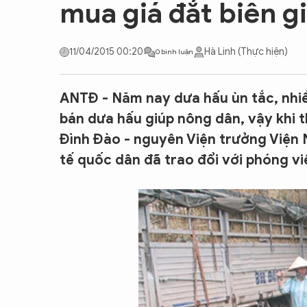
mua giá đắt biên gi
CON ĐƯỜNG KHỞI NGHIỆP
11/04/2015 00:20
Hà Linh (Thực hiện)
0 bình luận
ANTĐ - Năm nay dưa hấu ùn tắc, nhi
bán dưa hấu giúp nông dân, vậy khi t
Đình Đào - nguyên Viện trưởng Viện N
tế quốc dân đã trao đổi với phóng v