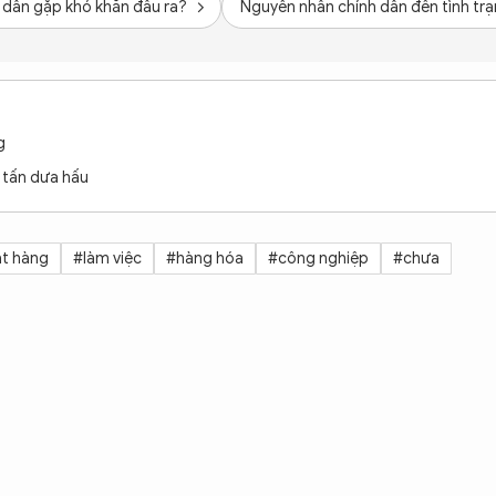
g dân gặp khó khăn đầu ra?
Nguyên nhân chính dẫn đến tình trạn
g
 tấn dưa hấu
t hàng
#làm việc
#hàng hóa
#công nghiệp
#chưa