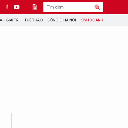
 - GIẢI TRÍ
THỂ THAO
SỐNG Ở HÀ NỘI
KINH DOANH
THÔNG TIN THÊM
CỘNG TÁC VỚI ANTĐ
TRA CỨU XE
HOTLINE: 032 9907 579