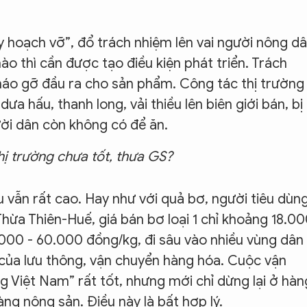
y hoạch vỡ”, đổ trách nhiệm lên vai người nông dâ
nào thì cần được tạo điều kiện phát triển. Trách
háo gỡ đầu ra cho sản phẩm. Công tác thị trường
 hấu, thanh long, vải thiều lên biên giới bán, bị
gười dân còn không có để ăn.
hị trường chưa tốt, thưa GS?
u vẫn rất cao. Hay như với quả bơ, người tiêu dùn
Thừa Thiên-Huế, giá bán bơ loại 1 chỉ khoảng 18.0
0.000 - 60.000 đồng/kg, đi sâu vào nhiều vùng dân
của lưu thông, vận chuyển hàng hóa. Cuộc vận
 Việt Nam” rất tốt, nhưng mới chỉ dừng lại ở hàn
ng nông sản. Điều này là bất hợp lý.