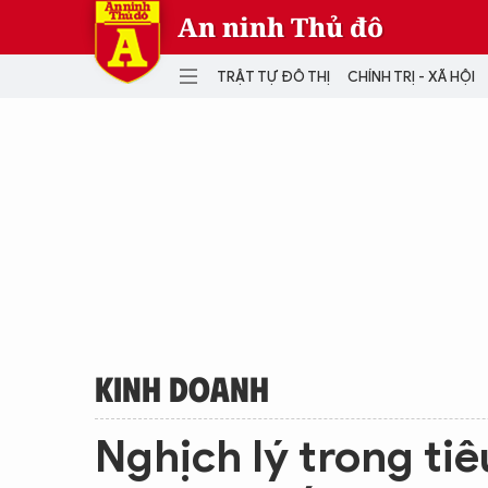
An ninh Thủ đô
TRẬT TỰ ĐÔ THỊ
CHÍNH TRỊ - XÃ HỘI
DANH MỤC
TRẬT TỰ ĐÔ THỊ
CHÍ
THẾ GIỚI
PH
Quân sự
THÀNH PHỐ THÔNG MINH
VĂ
THỂ THAO
SỐ
KINH DOANH
MU
KINH DOANH
Nghịch lý trong tiê