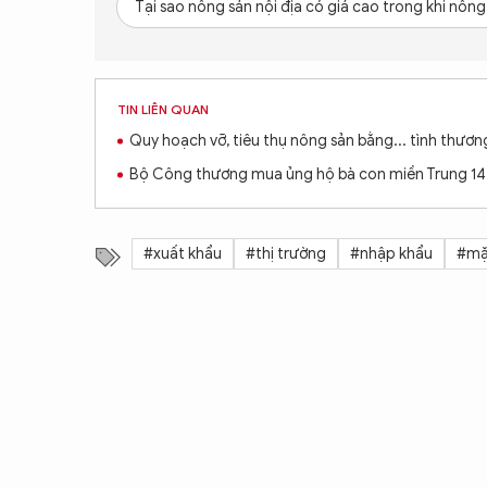
Tại sao nông sản nội địa có giá cao trong khi nôn
TIN LIÊN QUAN
Quy hoạch vỡ, tiêu thụ nông sản bằng... tình thươn
Bộ Công thương mua ủng hộ bà con miền Trung 14
#xuất khẩu
#thị trường
#nhập khẩu
#mặ