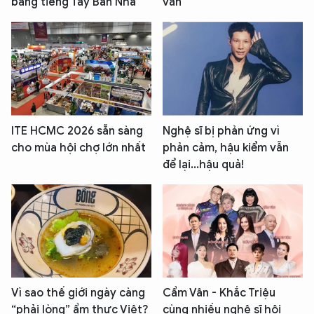
bằng tiếng Tây Ban Nha
văn
ITE HCMC 2026 sẵn sàng
Nghệ sĩ bị phản ứng vì
cho mùa hội chợ lớn nhất
phản cảm, hậu kiểm vẫn
để lại...hậu quả!
Vì sao thế giới ngày càng
Cẩm Vân - Khắc Triệu
“phải lòng” ẩm thực Việt?
cùng nhiều nghệ sĩ hội