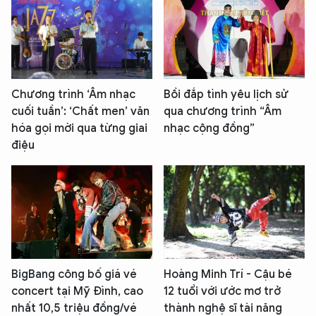
Chương trình ‘Âm nhạc
Bồi đắp tình yêu lịch sử
cuối tuần’: ‘Chất men’ văn
qua chương trình “Âm
hóa gọi mời qua từng giai
nhạc cộng đồng”
điệu
BigBang công bố giá vé
Hoàng Minh Trí - Cậu bé
concert tại Mỹ Đình, cao
12 tuổi với ước mơ trở
nhất 10,5 triệu đồng/vé
thành nghệ sĩ tài năng