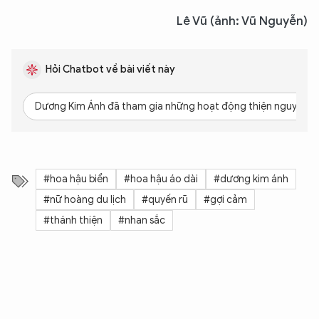
Lê Vũ (ảnh: Vũ Nguyễn)
XIN CHÀO,
Hỏi Chatbot về bài viết này
TÔI LÀ CHATBOT CỦA
Dương Kim Ánh đã tham gia những hoạt động thiện nguyện n
Hãy hỏi tôi bất kỳ điều gì bạn cần biết về
An Ninh Thủ Đô nhé. Tôi sẵn sàng hỗ trợ!
#hoa hậu biển
#hoa hậu áo dài
#dương kim ánh
#nữ hoàng du lịch
#quyến rũ
#gợi cảm
#thánh thiện
#nhan sắc