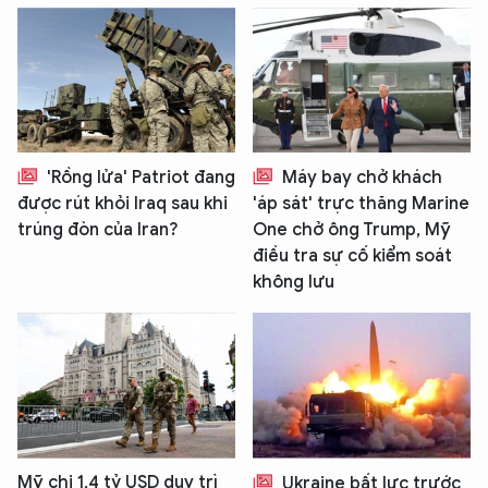
'Rồng lửa' Patriot đang
Máy bay chở khách
được rút khỏi Iraq sau khi
'áp sát' trực thăng Marine
trúng đòn của Iran?
One chở ông Trump, Mỹ
điều tra sự cố kiểm soát
không lưu
Mỹ chi 1,4 tỷ USD duy trì
Ukraine bất lực trước