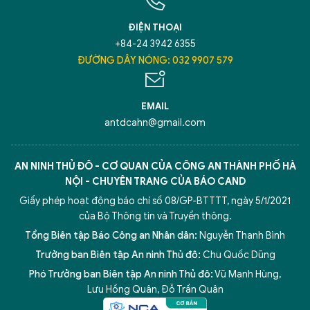
ĐIỆN THOẠI
+84-24 3942 6355
ĐƯỜNG DÂY NÓNG: 032 9907 579
EMAIL
antdcahn@gmail.com
AN NINH THỦ ĐÔ - CƠ QUAN CỦA CÔNG AN THÀNH PHỐ HÀ
NỘI - CHUYÊN TRANG CỦA BÁO CAND
Giấy phép hoạt động báo chí số 08/GP-BTTTT, ngày 5/1/2021
của Bộ Thông tin và Truyền thông.
Tổng Biên tập Báo Công an Nhân dân:
Nguyễn Thanh Bình
Trưởng ban Biên tập An ninh Thủ đô:
Chu Quốc Dũng
Phó Trưởng ban Biên tập An ninh Thủ đô:
Vũ Mạnh Hùng
,
Lưu Hồng Quân
,
Đỗ Trần Quân
5 điểm nghẽn của Hà Nội
giải pháp xử lý điểm nghẽn của