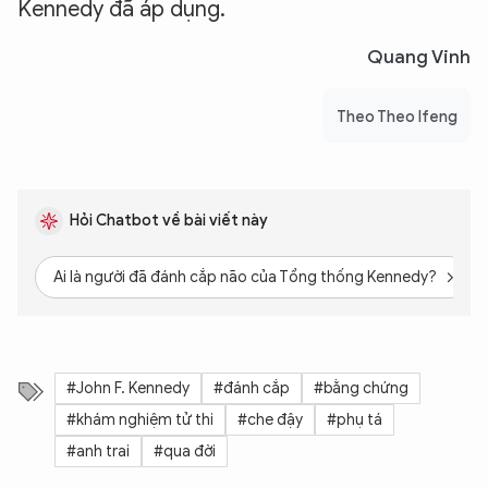
Kennedy đã áp dụng.
Quang Vinh
Theo Theo Ifeng
Hỏi Chatbot về bài viết này
Ai là người đã đánh cắp não của Tổng thống Kennedy?
#John F. Kennedy
#đánh cắp
#bằng chứng
#khám nghiệm tử thi
#che đậy
#phụ tá
#anh trai
#qua đời