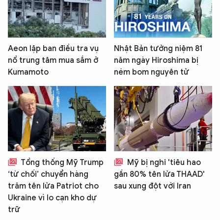
Aeon lập ban điều tra vụ
Nhật Bản tưởng niệm 81
nổ trung tâm mua sắm ở
năm ngày Hiroshima bị
Kumamoto
ném bom nguyên tử
XIN CHÀO,
TÔI LÀ CHATBOT CỦA
Hãy hỏi tôi bất kỳ điều gì bạn cần biết về
Tổng thống Mỹ Trump
Mỹ bị nghi 'tiêu hao
An Ninh Thủ Đô nhé. Tôi sẵn sàng hỗ trợ!
‘từ chối’ chuyển hàng
gần 80% tên lửa THAAD'
trăm tên lửa Patriot cho
sau xung đột với Iran
Ukraine vì lo cạn kho dự
trữ