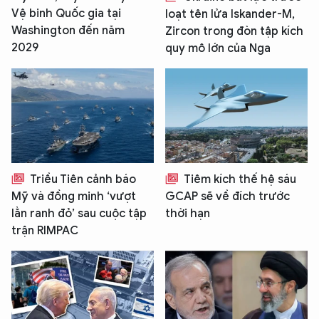
Vệ binh Quốc gia tại
loạt tên lửa Iskander-M,
Washington đến năm
Zircon trong đòn tập kích
2029
quy mô lớn của Nga
Triều Tiên cảnh báo
Tiêm kích thế hệ sáu
Mỹ và đồng minh ‘vượt
GCAP sẽ về đích trước
lằn ranh đỏ’ sau cuộc tập
thời hạn
trận RIMPAC