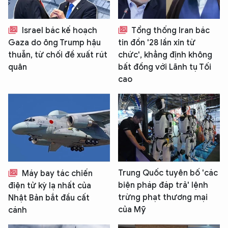
Israel bác kế hoạch
Tổng thống Iran bác
Gaza do ông Trump hậu
tin đồn '28 lần xin từ
thuẫn, từ chối đề xuất rút
chức', khẳng định không
quân
bất đồng với Lãnh tụ Tối
cao
Trung Quốc tuyên bố 'các
Máy bay tác chiến
biện pháp đáp trả' lệnh
điện tử kỳ lạ nhất của
trừng phạt thương mại
Nhật Bản bắt đầu cất
của Mỹ
cánh