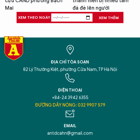
cựu CAND phường Bạch
thanh niên bị nhiều tấm
Mai
đá đè lên người
XEM THEO NGÀY:
XEM THÊM
ĐỊA CHỈ TÒA SOẠN
82 Lý Thường Kiệt, phường Cửa Nam, TP Hà Nội
ĐIỆN THOẠI
+84-24 3942 6355
ĐƯỜNG DÂY NÓNG: 032 9907 579
EMAIL
antdcahn@gmail.com