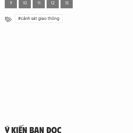
9
10
11
12
13
#cảnh sát giao thông
Ý KIẾN BẠN ĐỌC