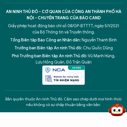
AN NINH THỦ ĐÔ - CƠ QUAN CỦA CÔNG AN THÀNH PHỐ HÀ
NỘI - CHUYÊN TRANG CỦA BÁO CAND
Giấy phép hoạt động báo chí số 08/GP-BTTTT, ngày 5/1/2021
của Bộ Thông tin và Truyền thông.
Tổng Biên tập Báo Công an Nhân dân:
Nguyễn Thanh Bình
Trưởng ban Biên tập An ninh Thủ đô:
Chu Quốc Dũng
Phó Trưởng ban Biên tập An ninh Thủ đô:
Vũ Mạnh Hùng
,
Lưu Hồng Quân
,
Đỗ Trần Quân
5 điểm nghẽn của Hà Nội
giải pháp xử lý điểm nghẽn của
Bản quyền thuộc An ninh Thủ đô. Cấm sao chép dưới mọi hình thức
nếu không có sự chấp thuận bằng văn bản.