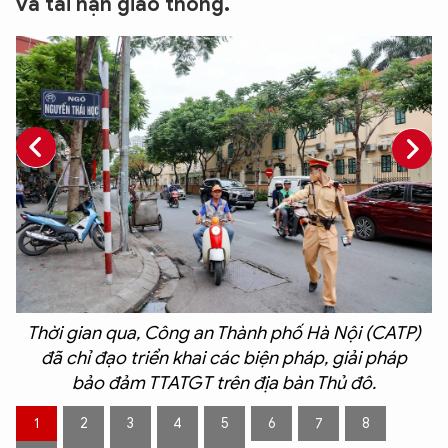
và tai nạn giao thông.
Thời gian qua, Công an Thành phố Hà Nội (CATP)
đã chỉ đạo triển khai các biện pháp, giải pháp
e
bảo đảm TTATGT trên địa bàn Thủ đô.
1
2
3
4
5
6
7
8