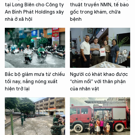
tại Long Biên cho Công ty
thuật truyền NMN, tế bào
An Bình Phát Holdings xây
gốc trong khám, chữa
nhà ở xã hội
bệnh
XIN CHÀO,
TÔI LÀ CHATBOT CỦA
Hãy hỏi tôi bất kỳ điều gì bạn cần biết về
Bắc bộ giảm mưa từ chiều
Người có khát khao được
An Ninh Thủ Đô nhé. Tôi sẵn sàng hỗ trợ!
tối nay, nắng nóng xuất
“chìm nổi” với thân phận
hiện trở lại
của nhân vật