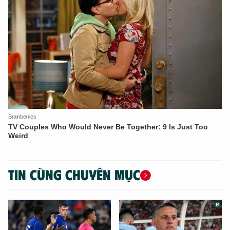
XIN CHÀO,
TÔI LÀ CHATBOT CỦA
Hãy hỏi tôi bất kỳ điều gì bạn cần biết về
An Ninh Thủ Đô nhé. Tôi sẵn sàng hỗ trợ!
TIN CÙNG CHUYÊN MỤC