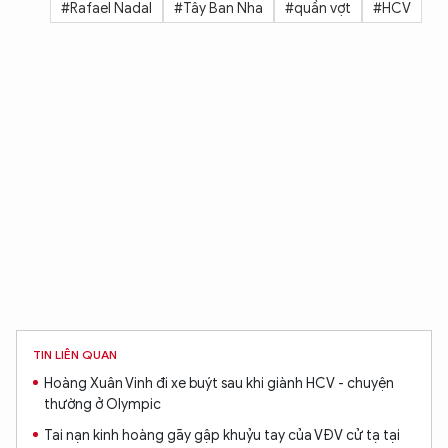
#Rafael Nadal
#Tây Ban Nha
#quần vợt
#HCV
TIN LIÊN QUAN
Hoàng Xuân Vinh đi xe buýt sau khi giành HCV - chuyện
thường ở Olympic
Tai nạn kinh hoàng gãy gập khuỷu tay của VĐV cử tạ tại