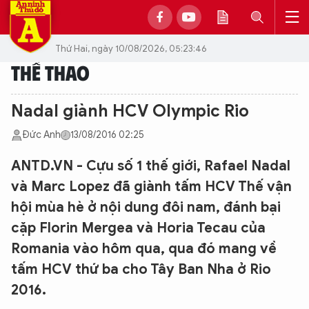
Thứ Hai, ngày 10/08/2026, 05:23:46
THỂ THAO
Nadal giành HCV Olympic Rio
Đức Anh
13/08/2016 02:25
ANTD.VN - Cựu số 1 thế giới, Rafael Nadal
và Marc Lopez đã giành tấm HCV Thế vận
hội mùa hè ở nội dung đôi nam, đánh bại
cặp Florin Mergea và Horia Tecau của
Romania vào hôm qua, qua đó mang về
tấm HCV thứ ba cho Tây Ban Nha ở Rio
2016.