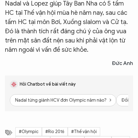
Nadal và Lopez giúp Tây Ban Nha có 5 tấm
HC tại Thế vận hội mùa hè năm nay, sau các
tấm HC tại môn Bơi, Xuồng slalom và Cử tạ.
Đó là thành tích rất đáng chú ý của ông vua
trên mặt sân đất nện sau khi phải vật lộn từ
năm ngoái vì vấn đề sức khỏe.
Đức Anh
Hỏi Chatbot về bài viết này
Nadal từng giành HCV đơn Olympic năm nào?
Đối thủ 
#Olympic
#Rio 2016
#Thế vận hội