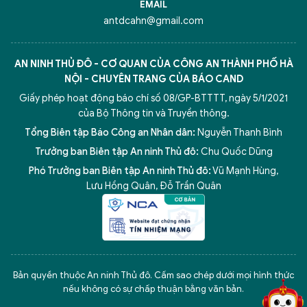
EMAIL
antdcahn@gmail.com
AN NINH THỦ ĐÔ - CƠ QUAN CỦA CÔNG AN THÀNH PHỐ HÀ
NỘI - CHUYÊN TRANG CỦA BÁO CAND
Giấy phép hoạt động báo chí số 08/GP-BTTTT, ngày 5/1/2021
của Bộ Thông tin và Truyền thông.
Tổng Biên tập Báo Công an Nhân dân:
Nguyễn Thanh Bình
Trưởng ban Biên tập An ninh Thủ đô:
Chu Quốc Dũng
Phó Trưởng ban Biên tập An ninh Thủ đô:
Vũ Mạnh Hùng
,
Lưu Hồng Quân
,
Đỗ Trần Quân
5 điểm nghẽn của Hà Nội
giải pháp xử lý điểm nghẽn của
Bản quyền thuộc An ninh Thủ đô. Cấm sao chép dưới mọi hình thức
nếu không có sự chấp thuận bằng văn bản.