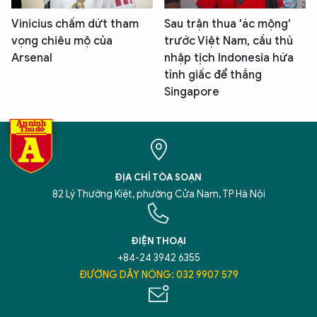
Vinicius chấm dứt tham
Sau trận thua 'ác mộng'
vọng chiêu mộ của
trước Việt Nam, cầu thủ
Arsenal
nhập tịch Indonesia hứa
tỉnh giấc để thắng
Singapore
ĐỊA CHỈ TÒA SOẠN
82 Lý Thường Kiệt, phường Cửa Nam, TP Hà Nội
ĐIỆN THOẠI
+84-24 3942 6355
ĐƯỜNG DÂY NÓNG: 032 9907 579