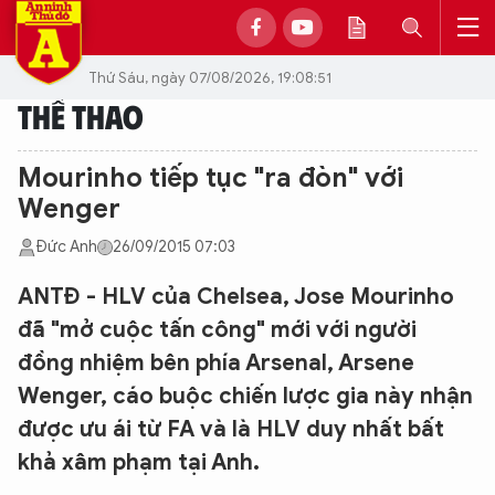
Thứ Sáu, ngày 07/08/2026, 19:08:51
THỂ THAO
Mourinho tiếp tục "ra đòn" với
Wenger
Đức Anh
26/09/2015 07:03
ANTĐ - HLV của Chelsea, Jose Mourinho
đã "mở cuộc tấn công" mới với người
đồng nhiệm bên phía Arsenal, Arsene
Wenger, cáo buộc chiến lược gia này nhận
được ưu ái từ FA và là HLV duy nhất bất
khả xâm phạm tại Anh.