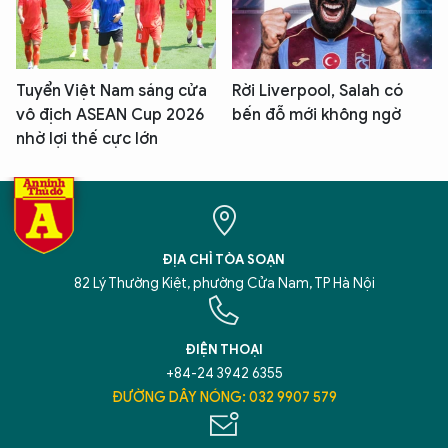
Tuyển Việt Nam sáng cửa
Rời Liverpool, Salah có
vô địch ASEAN Cup 2026
bến đỗ mới không ngờ
nhờ lợi thế cực lớn
ĐỊA CHỈ TÒA SOẠN
82 Lý Thường Kiệt, phường Cửa Nam, TP Hà Nội
ĐIỆN THOẠI
+84-24 3942 6355
ĐƯỜNG DÂY NÓNG: 032 9907 579