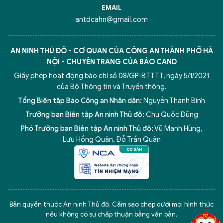
EMAIL
antdcahn@gmail.com
AN NINH THỦ ĐÔ - CƠ QUAN CỦA CÔNG AN THÀNH PHỐ HÀ
NỘI - CHUYÊN TRANG CỦA BÁO CAND
Giấy phép hoạt động báo chí số 08/GP-BTTTT, ngày 5/1/2021
của Bộ Thông tin và Truyền thông.
Tổng Biên tập Báo Công an Nhân dân:
Nguyễn Thanh Bình
Trưởng ban Biên tập An ninh Thủ đô:
Chu Quốc Dũng
Phó Trưởng ban Biên tập An ninh Thủ đô:
Vũ Mạnh Hùng
,
Lưu Hồng Quân
,
Đỗ Trần Quân
5 điểm nghẽn của Hà Nội
giải pháp xử lý điểm nghẽn của
Bản quyền thuộc An ninh Thủ đô. Cấm sao chép dưới mọi hình thức
nếu không có sự chấp thuận bằng văn bản.