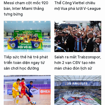
Messi chạm cột mốc 920
Thể Công Viettel chiêu
bàn, Inter Miami thắng
mộ Vua phá lưới V-League
tưng bừng
Tiếp sức thế hệ trẻ phát
Salah ra mắt Trabzonspor,
triển toàn diện ngay từ
hơn 2 vạn CĐV tạo nên
sân chơi học đường
màn chào đón lịch sử