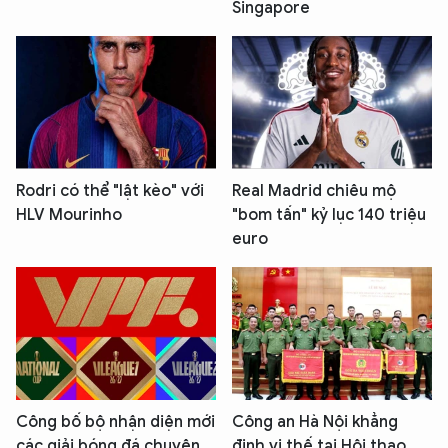
Singapore
Rodri có thể "lật kèo" với
Real Madrid chiêu mộ
HLV Mourinho
"bom tấn" kỷ lục 140 triệu
euro
Công bố bộ nhận diện mới
Công an Hà Nội khẳng
các giải bóng đá chuyên
định vị thế tại Hội thao