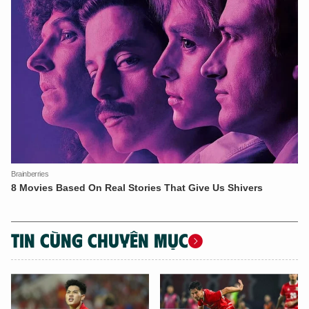
XIN CHÀO,
TÔI LÀ CHATBOT CỦA
Hãy hỏi tôi bất kỳ điều gì bạn cần biết về
An Ninh Thủ Đô nhé. Tôi sẵn sàng hỗ trợ!
TIN CÙNG CHUYÊN MỤC