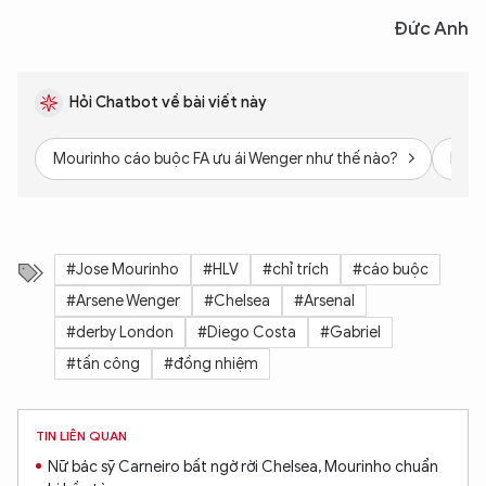
Đức Anh
Hỏi Chatbot về bài viết này
Mourinho cáo buộc FA ưu ái Wenger như thế nào?
Phản
#Jose Mourinho
#HLV
#chỉ trích
#cáo buộc
#Arsene Wenger
#Chelsea
#Arsenal
#derby London
#Diego Costa
#Gabriel
#tấn công
#đồng nhiệm
TIN LIÊN QUAN
Nữ bác sỹ Carneiro bất ngờ rời Chelsea, Mourinho chuẩn