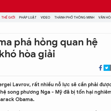
THẾ GIỚI
PHÁP LUẬT
VIDEO
THÀNH PHỐ THÔNG MINH
VĂN HÓA
MEDIA
a phá hỏng quan hệ
NH TRỊ - XÃ HỘI
VIDEO
khó hòa giải
Đại hội Đảng
PODCAST
ÁP LUẬT
ẢNH
LONGFORM
N HÓA - GIẢI TRÍ
INFOGRAPHIC
NG Ở HÀ NỘI
LỊCH VẠN SỰ
LTIMEDIA
gei Lavrov, rất nhiều nỗ lực sẽ cần phải đượ
Podcast
 hệ song phương Nga - Mỹ đã bị tổn hại nghiê
Video
 Barack Obama.
Ảnh
Infographic