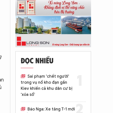
g
ĐỌC NHIỀU
Sai phạm 'chết người'
an
trong vụ nổ kho đạn gần
ủ
Kiev khiến cả khu dân cư bị
‘xóa sổ’
Báo Nga: Xe tăng T-1 mới