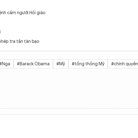
lệnh cấm người Hồi giáo
i
phép tra tấn tàn bạo
#Nga
#Barack Obama
#Mỹ
#tổng thống Mỹ
#chính quyền