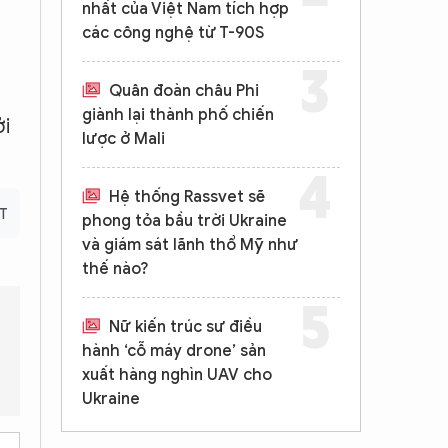
nhất của Việt Nam tích hợp
các công nghệ từ T-90S
Quân đoàn châu Phi
giành lại thành phố chiến
ởi
lược ở Mali
Hệ thống Rassvet sẽ
RT
phong tỏa bầu trời Ukraine
và giám sát lãnh thổ Mỹ như
thế nào?
Nữ kiến trúc sư điều
hành ‘cỗ máy drone’ sản
ng thống Trump để cải thiện quan hệ?
Những yếu tố nào khiến
xuất hàng nghìn UAV cho
Ukraine