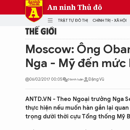
An ninh Thủ đô
TRẬT TỰ ĐÔ THỊ
CHÍNH TRỊ - XÃ HỘI
THẾ GIỚI
DANH MỤC
Moscow: Ông Obam
TRẬT TỰ ĐÔ THỊ
CHÍ
Nga - Mỹ đến mức 
THẾ GIỚI
PH
Quân sự
06/02/2017 00:05
Đặng Vũ
0 bình luận
THÀNH PHỐ THÔNG MINH
VĂ
THỂ THAO
SỐ
KINH DOANH
MU
ANTD.VN - Theo Ngoại trưởng Nga Ser
thực hiện nếu muốn hàn gắn lại quan
trọng dười thời cựu Tổng thống Mỹ