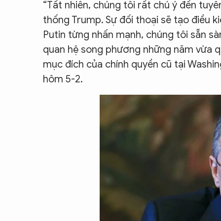
“Tất nhiên, chúng tôi rất chú ý đến tuy
CON ĐƯỜNG KHỞI NGHIỆP
thống Trump. Sự đối thoại sẽ tạo điều k
Putin từng nhấn mạnh, chúng tôi sẵn sàn
quan hệ song phương những năm vừa qu
mục đích của chính quyền cũ tại Washingt
hôm 5-2.