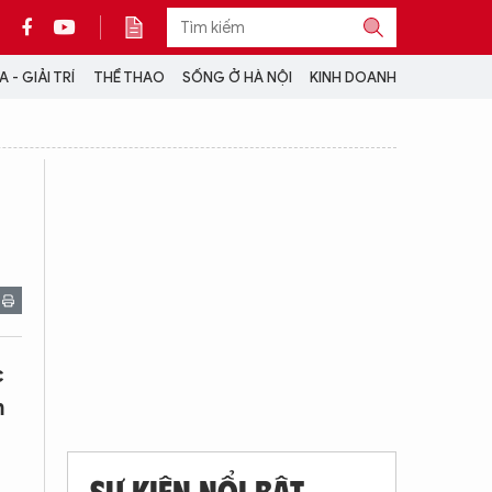
 - GIẢI TRÍ
THỂ THAO
SỐNG Ở HÀ NỘI
KINH DOANH
THÔNG TIN THÊM
CỘNG TÁC VỚI ANTĐ
TRA CỨU XE
HOTLINE: 032 9907 579
c
m
SỰ KIỆN NỔI BẬT