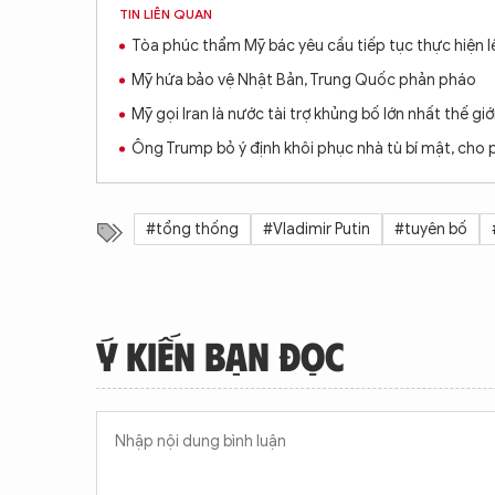
TIN LIÊN QUAN
Tòa phúc thẩm Mỹ bác yêu cầu tiếp tục thực hiện 
Mỹ hứa bảo vệ Nhật Bản, Trung Quốc phản pháo
Mỹ gọi Iran là nước tài trợ khủng bố lớn nhất thế giớ
Ông Trump bỏ ý định khôi phục nhà tù bí mật, cho 
#tổng thống
#Vladimir Putin
#tuyên bố
Ý KIẾN BẠN ĐỌC