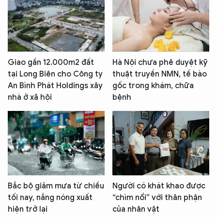
Giao gần 12.000m2 đất
Hà Nội chưa phê duyệt kỹ
tại Long Biên cho Công ty
thuật truyền NMN, tế bào
An Bình Phát Holdings xây
gốc trong khám, chữa
nhà ở xã hội
bệnh
Bắc bộ giảm mưa từ chiều
Người có khát khao được
tối nay, nắng nóng xuất
“chìm nổi” với thân phận
hiện trở lại
của nhân vật