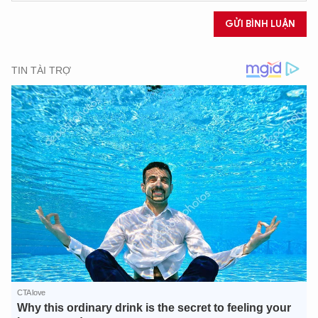
GỬI BÌNH LUẬN
XIN CHÀO,
TÔI LÀ CHATBOT CỦA
Hãy hỏi tôi bất kỳ điều gì bạn cần biết về
An Ninh Thủ Đô nhé. Tôi sẵn sàng hỗ trợ!