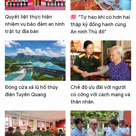
Quyết liệt thực hiện
"Tự hào khi có hơn hai
nhiệm vụ bảo đảm an ninh
thập kỷ đồng hành cùng
trật tự địa bàn
An ninh Thủ đô"
XIN CHÀO,
TÔI LÀ CHATBOT CỦA
Hãy hỏi tôi bất kỳ điều gì bạn cần biết về
An Ninh Thủ Đô nhé. Tôi sẵn sàng hỗ trợ!
Đóng cửa xả lũ hồ thủy
Chế độ ưu đãi với người
điện Tuyên Quang
có công với cách mạng và
thân nhân