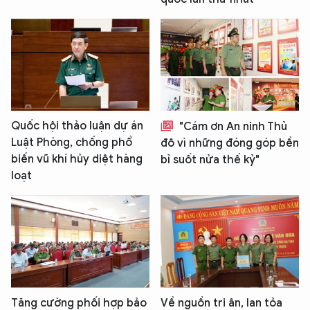
Quốc hội thảo luận dự án
"Cám ơn An ninh Thủ
Luật Phòng, chống phổ
đô vì những đóng góp bền
biến vũ khí hủy diệt hàng
bỉ suốt nửa thế kỷ"
loạt
Tăng cường phối hợp bảo
Về nguồn tri ân, lan tỏa