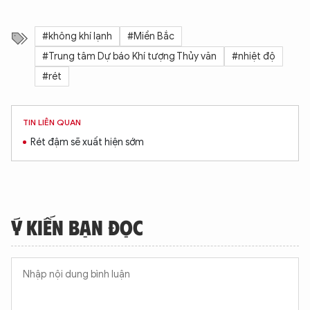
#không khí lạnh
#Miền Bắc
#Trung tâm Dự báo Khí tượng Thủy văn
#nhiệt độ
#rét
TIN LIÊN QUAN
Rét đậm sẽ xuất hiện sớm
Ý KIẾN BẠN ĐỌC