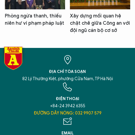
Phòng ngừa thanh, thiếu
Xây dựng mối quan hệ
niên hư vi phạm pháp luật
chặt chẽ giữa Công an với
đội ngũ cán bộ cơ sở
ĐỊA CHỈ TÒA SOẠN
82 Lý Thường Kiệt, phường Cửa Nam, TP Hà Nội
ĐIỆN THOẠI
+84-24 3942 6355
ĐƯỜNG DÂY NÓNG: 032 9907 579
EMAIL