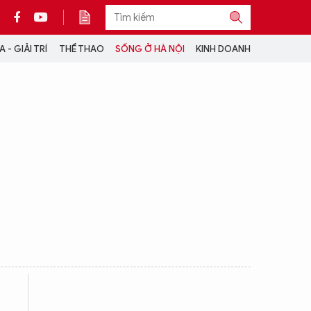
 - GIẢI TRÍ
THỂ THAO
SỐNG Ở HÀ NỘI
KINH DOANH
THÔNG TIN THÊM
CỘNG TÁC VỚI ANTĐ
TRA CỨU XE
HOTLINE: 032 9907 579