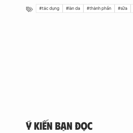
#tác dụng
#làn da
#thành phần
#sữa
Ý KIẾN BẠN ĐỌC