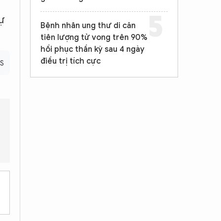
ự
Bệnh nhân ung thư di căn
tiên lượng tử vong trên 90%
hồi phục thần kỳ sau 4 ngày
điều trị tích cực
BS
 tần suất sử dụng mặt nạ là bao nhiêu?
Đối tượng nào KHÔNG nê