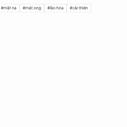
#mặt nạ
#mật ong
#lão hóa
#cải thiện