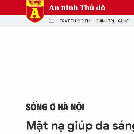
An ninh Thủ đô
TRẬT TỰ ĐÔ THỊ
CHÍNH TRỊ - XÃ HỘI
DANH MỤC
TRẬT TỰ ĐÔ THỊ
CHÍ
THẾ GIỚI
PH
Quân sự
THÀNH PHỐ THÔNG MINH
VĂ
THỂ THAO
SỐ
KINH DOANH
MU
SỐNG Ở HÀ NỘI
Mặt nạ giúp da sán