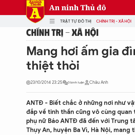
An ninh Thủ đô
TRẬT TỰ ĐÔ THỊ
CHÍNH TRỊ - XÃ HỘI
CHÍNH TRỊ - XÃ HỘI
DANH MỤC
Mang hơi ấm gia đ
TRẬT TỰ ĐÔ THỊ
CHÍ
thiệt thòi
THẾ GIỚI
PH
Quân sự
23/10/2014 23:25
Châu Anh
0 bình luận
THÀNH PHỐ THÔNG MINH
VĂ
THỂ THAO
SỐ
KINH DOANH
MU
ANTĐ - Biết chắc ở những nơi như vậy
đắp về tinh thần cũng vô cùng quan 
phụ nữ Báo ANTĐ đã đến với Trung tâ
Thụy An, huyện Ba Vì, Hà Nội, mang