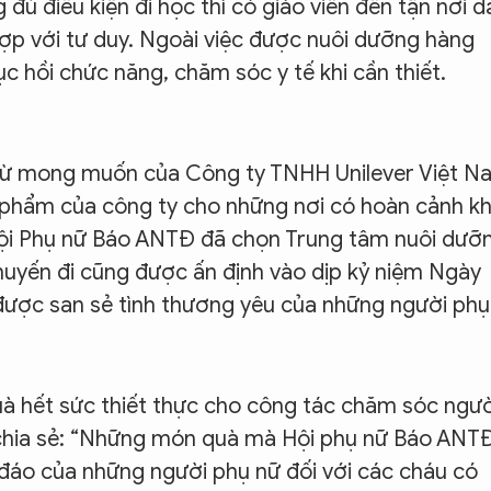
đủ điều kiện đi học thì có giáo viên đến tận nơi d
ợp với tư duy. Ngoài việc được nuôi dưỡng hàng
c hồi chức năng, chăm sóc y tế khi cần thiết.
từ mong muốn của Công ty TNHH Unilever Việt N
 phẩm của công ty cho những nơi có hoàn cảnh k
 Hội Phụ nữ Báo ANTĐ đã chọn Trung tâm nuôi dưỡ
Chuyến đi cũng được ấn định vào dịp kỷ niệm Ngày
ược san sẻ tình thương yêu của những người phụ
 hết sức thiết thực cho công tác chăm sóc ngườ
i chia sẻ: “Những món quà mà Hội phụ nữ Báo ANT
đáo của những người phụ nữ đối với các cháu có