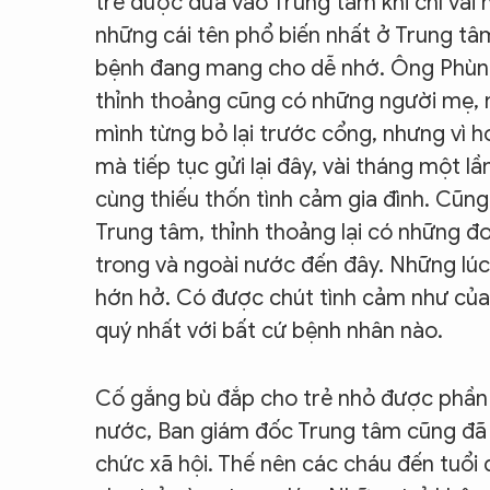
trẻ được đưa vào Trung tâm khi chỉ vài 
những cái tên phổ biến nhất ở Trung tâ
bệnh đang mang cho dễ nhớ. Ông Phùng
thỉnh thoảng cũng có những người mẹ, 
mình từng bỏ lại trước cổng, nhưng vì 
mà tiếp tục gửi lại đây, vài tháng một lầ
cùng thiếu thốn tình cảm gia đình. Cũng
Trung tâm, thỉnh thoảng lại có những đo
trong và ngoài nước đến đây. Những lúc
hớn hở. Có được chút tình cảm như của 
quý nhất với bất cứ bệnh nhân nào.
Cố gắng bù đắp cho trẻ nhỏ được phần n
nước, Ban giám đốc Trung tâm cũng đã 
chức xã hội. Thế nên các cháu đến tuổi