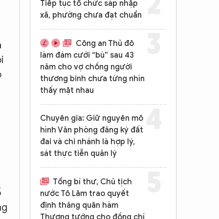
Tiếp tục tổ chức sáp nhập
xã, phường chưa đạt chuẩn
Công an Thủ đô
à
làm đám cưới “bù” sau 43
i
năm cho vợ chồng người
ô
thương binh chưa từng nhìn
thấy mặt nhau
Chuyên gia: Giữ nguyên mô
hình Văn phòng đăng ký đất
à
đai và chi nhánh là hợp lý,
sát thực tiễn quản lý
Tổng bí thư, Chủ tịch
ổ
nước Tô Lâm trao quyết
định thăng quân hàm
ng
Thượng tướng cho đồng chí