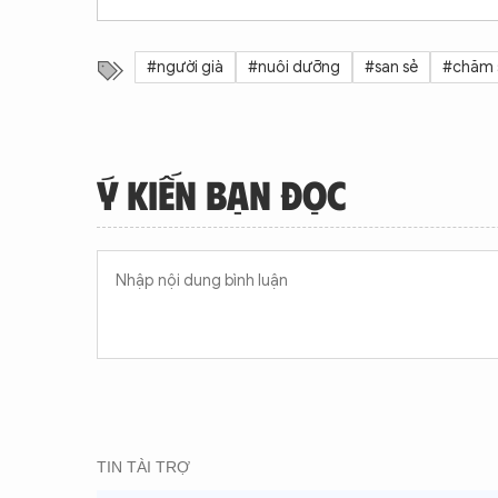
#người già
#nuôi dưỡng
#san sẻ
#chăm 
Ý KIẾN BẠN ĐỌC