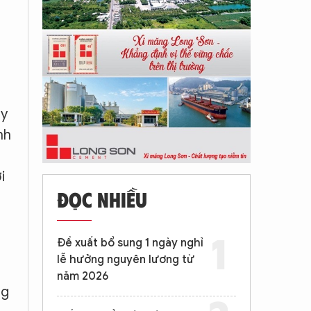
ay
nh
i
ĐỌC NHIỀU
Đề xuất bổ sung 1 ngày nghỉ
lễ hưởng nguyên lương từ
năm 2026
ng