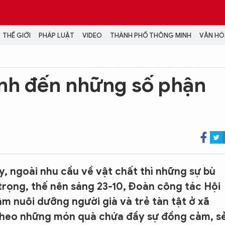
THẾ GIỚI
PHÁP LUẬT
VIDEO
THÀNH PHỐ THÔNG MINH
VĂN HÓA
MEDIA
ình đến những số phận
NH TRỊ - XÃ HỘI
VIDEO
Đại hội Đảng
PODCAST
ÁP LUẬT
ẢNH
LONGFORM
N HÓA - GIẢI TRÍ
INFOGRAPHIC
NG Ở HÀ NỘI
LỊCH VẠN SỰ
LTIMEDIA
, ngoài nhu cầu về vật chất thì những sự bù
Podcast
trọng, thế nên sáng 23-10, Đoàn công tác Hội
Video
m nuôi dưỡng người già và trẻ tàn tật ở xã
Ảnh
 theo những món quà chứa đầy sự đồng cảm, s
Infographic