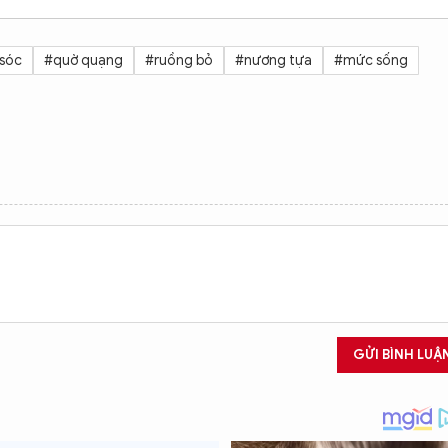
sóc
#quờ quạng
#ruồng bỏ
#nương tựa
#mức sống
GỬI BÌNH LUẬ