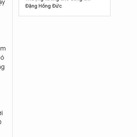
ạy
Đặng Hồng Đức
am
hó
ng
i
Đ