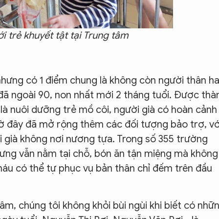
i trẻ khuyết tật tại Trung tâm
nhưng có 1 điểm chung là không còn người thân h
 đã ngoài 90, non nhất mới 2 tháng tuổi. Được thà
là nuôi dưỡng trẻ mồ côi, người già có hoàn cảnh
ờ đây đã mở rộng thêm các đối tượng bảo trợ, vớ
ời già không nơi nương tựa. Trong số 355 trường
hưng vẫn nằm tại chỗ, bón ăn tận miệng mà không
cháu có thể tự phục vụ bản thân chỉ đếm trên đầu
m, chúng tôi không khỏi bùi ngùi khi biết có nhữ