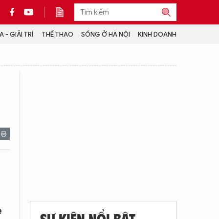
 - GIẢI TRÍ
THỂ THAO
SỐNG Ở HÀ NỘI
KINH DOANH
THÔNG TIN THÊM
CỘNG TÁC VỚI ANTĐ
TRA CỨU XE
HOTLINE: 032 9907 579
ẻ
SỰ KIỆN NỔI BẬT