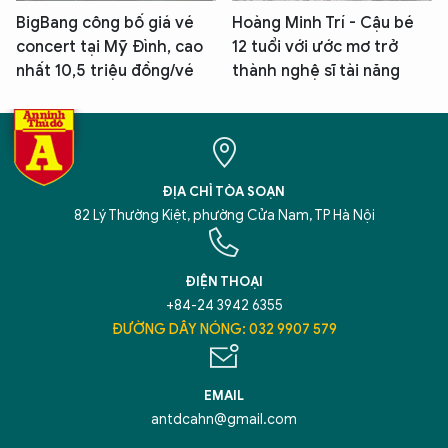
BigBang công bố giá vé
Hoàng Minh Trí - Cậu bé
concert tại Mỹ Đình, cao
12 tuổi với ước mơ trở
nhất 10,5 triệu đồng/vé
thành nghệ sĩ tài năng
ĐỊA CHỈ TÒA SOẠN
82 Lý Thường Kiệt, phường Cửa Nam, TP Hà Nội
ĐIỆN THOẠI
+84-24 3942 6355
ĐƯỜNG DÂY NÓNG: 032 9907 579
EMAIL
antdcahn@gmail.com