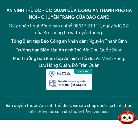
AN NINH THỦ ĐÔ - CƠ QUAN CỦA CÔNG AN THÀNH PHỐ HÀ
NỘI - CHUYÊN TRANG CỦA BÁO CAND
Giấy phép hoạt động báo chí số 08/GP-BTTTT, ngày 5/1/2021
của Bộ Thông tin và Truyền thông.
Tổng Biên tập Báo Công an Nhân dân:
Nguyễn Thanh Bình
Trưởng ban Biên tập An ninh Thủ đô:
Chu Quốc Dũng
Phó Trưởng ban Biên tập An ninh Thủ đô:
Vũ Mạnh Hùng
,
Lưu Hồng Quân
,
Đỗ Trần Quân
5 điểm nghẽn của Hà Nội
giải pháp xử lý điểm nghẽn của
Bản quyền thuộc An ninh Thủ đô. Cấm sao chép dưới mọi hình thức
nếu không có sự chấp thuận bằng văn bản.