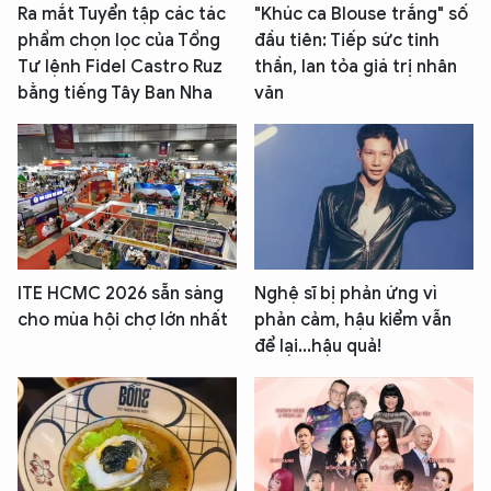
Ra mắt Tuyển tập các tác
"Khúc ca Blouse trắng" số
phẩm chọn lọc của Tổng
đầu tiên: Tiếp sức tinh
Tư lệnh Fidel Castro Ruz
thần, lan tỏa giá trị nhân
bằng tiếng Tây Ban Nha
văn
XIN CHÀO,
TÔI LÀ CHATBOT CỦA
Hãy hỏi tôi bất kỳ điều gì bạn cần biết về
An Ninh Thủ Đô nhé. Tôi sẵn sàng hỗ trợ!
ITE HCMC 2026 sẵn sàng
Nghệ sĩ bị phản ứng vì
cho mùa hội chợ lớn nhất
phản cảm, hậu kiểm vẫn
để lại...hậu quả!