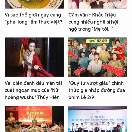
Vì sao thế giới ngày càng
Cẩm Vân - Khắc Triệu
“phải lòng” ẩm thực Việt?
cùng nhiều nghệ sĩ hội
ngộ trong "Mẹ tôi..."
Vai diễn đánh dấu màn tái
"Quý tử vượt giàu" chính
xuất ngoạn mục của "Nữ
thức gia nhập đường đua
hoàng wushu" Thúy Hiền
phim Lễ 2/9