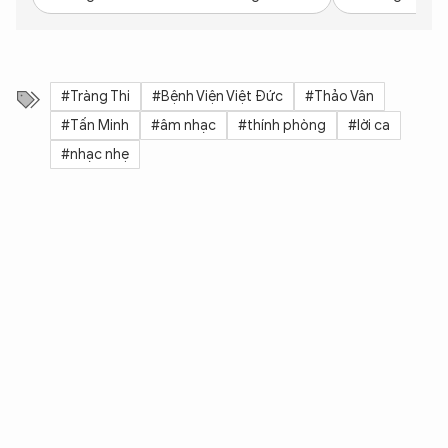
#Tràng Thi
#Bệnh Viện Việt Đức
#Thảo Vân
#Tấn Minh
#âm nhạc
#thính phòng
#lời ca
#nhạc nhẹ