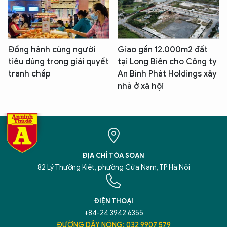
Đồng hành cùng người
Giao gần 12.000m2 đất
tiêu dùng trong giải quyết
tại Long Biên cho Công ty
tranh chấp
An Bình Phát Holdings xây
nhà ở xã hội
ĐỊA CHỈ TÒA SOẠN
82 Lý Thường Kiệt, phường Cửa Nam, TP Hà Nội
ĐIỆN THOẠI
+84-24 3942 6355
ĐƯỜNG DÂY NÓNG: 032 9907 579