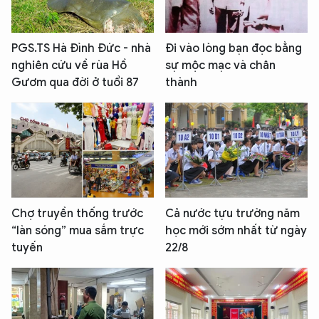
PGS.TS Hà Đình Đức - nhà
Đi vào lòng bạn đọc bằng
nghiên cứu về rùa Hồ
sự mộc mạc và chân
Gươm qua đời ở tuổi 87
thành
Chợ truyền thống trước
Cả nước tựu trường năm
“làn sóng” mua sắm trực
học mới sớm nhất từ ngày
tuyến
22/8