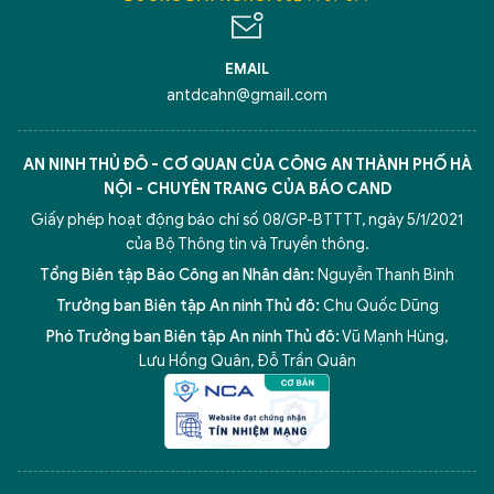
EMAIL
antdcahn@gmail.com
AN NINH THỦ ĐÔ - CƠ QUAN CỦA CÔNG AN THÀNH PHỐ HÀ
NỘI - CHUYÊN TRANG CỦA BÁO CAND
Giấy phép hoạt động báo chí số 08/GP-BTTTT, ngày 5/1/2021
của Bộ Thông tin và Truyền thông.
Tổng Biên tập Báo Công an Nhân dân:
Nguyễn Thanh Bình
Trưởng ban Biên tập An ninh Thủ đô:
Chu Quốc Dũng
Phó Trưởng ban Biên tập An ninh Thủ đô:
Vũ Mạnh Hùng
,
Lưu Hồng Quân
,
Đỗ Trần Quân
5 điểm nghẽn của Hà Nội
giải pháp xử lý điểm nghẽn của