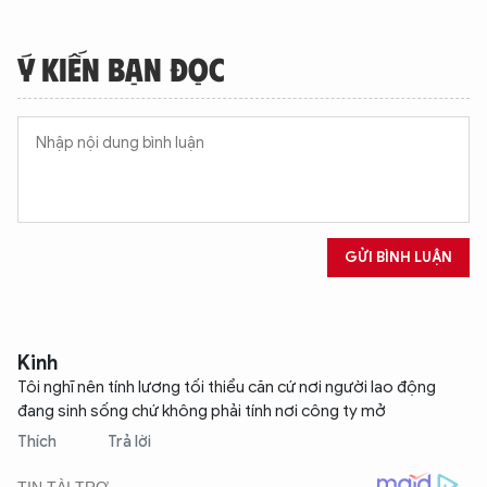
Ý KIẾN BẠN ĐỌC
XIN CHÀO,
TÔI LÀ CHATBOT CỦA
GỬI BÌNH LUẬN
Hãy hỏi tôi bất kỳ điều gì bạn cần biết về
An Ninh Thủ Đô nhé. Tôi sẵn sàng hỗ trợ!
Kinh
Tôi nghĩ nên tính lương tối thiểu căn cứ nơi người lao động
đang sinh sống chứ không phải tính nơi công ty mở
Thích
Trả lời