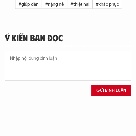
#giúp dân
#nặng nề
#thiệt hại
#khắc phục
Ý KIẾN BẠN ĐỌC
GỬI BÌNH LUẬN