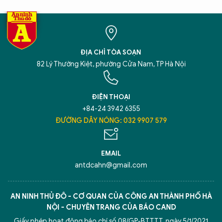
ĐỊA CHỈ TÒA SOẠN
82 Lý Thường Kiệt, phường Cửa Nam, TP Hà Nội
ĐIỆN THOẠI
+84-24 3942 6355
ĐƯỜNG DÂY NÓNG: 032 9907 579
EMAIL
antdcahn@gmail.com
AN NINH THỦ ĐÔ - CƠ QUAN CỦA CÔNG AN THÀNH PHỐ HÀ
NỘI - CHUYÊN TRANG CỦA BÁO CAND
Giấy phép hoạt động báo chí số 08/GP-BTTTT, ngày 5/1/2021