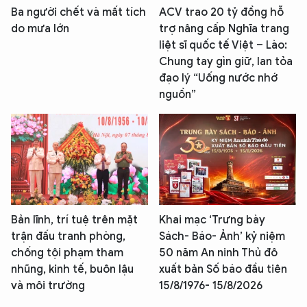
Ba người chết và mất tích
ACV trao 20 tỷ đồng hỗ
do mưa lớn
trợ nâng cấp Nghĩa trang
liệt sĩ quốc tế Việt – Lào:
Chung tay gìn giữ, lan tỏa
đạo lý “Uống nước nhớ
nguồn”
Bản lĩnh, trí tuệ trên mặt
Khai mạc ‘Trưng bày
trận đấu tranh phòng,
Sách- Báo- Ảnh’ kỷ niệm
chống tội phạm tham
50 năm An ninh Thủ đô
nhũng, kinh tế, buôn lậu
xuất bản Số báo đầu tiên
và môi trường
15/8/1976- 15/8/2026