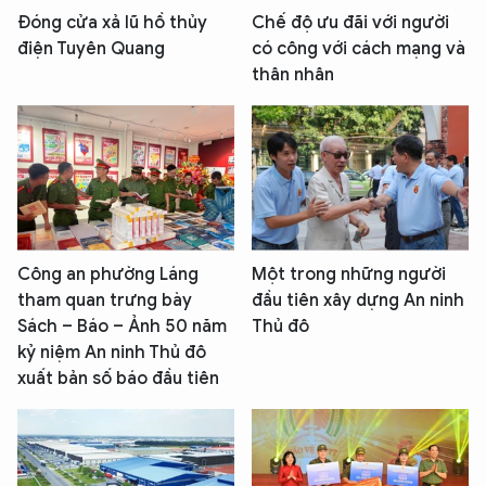
Đóng cửa xả lũ hồ thủy
Chế độ ưu đãi với người
điện Tuyên Quang
có công với cách mạng và
XIN CHÀO,
thân nhân
TÔI LÀ CHATBOT CỦA
Hãy hỏi tôi bất kỳ điều gì bạn cần biết về
An Ninh Thủ Đô nhé. Tôi sẵn sàng hỗ trợ!
Công an phường Láng
Một trong những người
tham quan trưng bày
đầu tiên xây dựng An ninh
Sách – Báo – Ảnh 50 năm
Thủ đô
kỷ niệm An ninh Thủ đô
xuất bản số báo đầu tiên