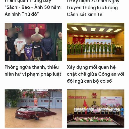
tham quan Trưng bày
Lễ kỷ niệm 70 năm Ngày
“Sách - Báo - Ảnh 50 năm
truyền thống lực lượng
An ninh Thủ đô”
Cảnh sát kinh tế
Phòng ngừa thanh, thiếu
Xây dựng mối quan hệ
niên hư vi phạm pháp luật
chặt chẽ giữa Công an với
đội ngũ cán bộ cơ sở