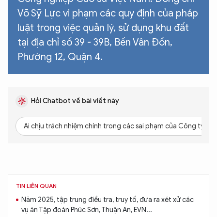
Võ Sỹ Lực vi phạm các quy định của pháp
luật trong việc quản lý, sử dụng khu đất
tại địa chỉ số 39 - 39B, Bến Vân Đồn,
XIN CHÀO,
Phường 12, Quận 4.
TÔI LÀ CHATBOT CỦA
Hỏi Chatbot về bài viết này
Hãy hỏi tôi bất kỳ điều gì bạn cần biết về
An Ninh Thủ Đô nhé. Tôi sẵn sàng hỗ trợ!
Ai chịu trách nhiệm chính trong các sai phạm của Công ty Th
TIN LIÊN QUAN
Năm 2025, tập trung điều tra, truy tố, đưa ra xét xử các
vụ án Tập đoàn Phúc Sơn, Thuận An, EVN...