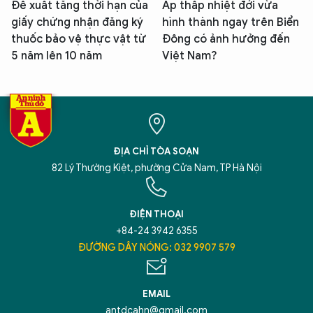
Đề xuất tăng thời hạn của
Áp thấp nhiệt đới vừa
giấy chứng nhận đăng ký
hình thành ngay trên Biển
thuốc bảo vệ thực vật từ
Đông có ảnh hưởng đến
5 năm lên 10 năm
Việt Nam?
ĐỊA CHỈ TÒA SOẠN
82 Lý Thường Kiệt, phường Cửa Nam, TP Hà Nội
ĐIỆN THOẠI
+84-24 3942 6355
ĐƯỜNG DÂY NÓNG: 032 9907 579
EMAIL
antdcahn@gmail.com