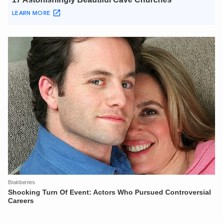
XIN CHÀO,
TÔI LÀ CHATBOT CỦA
Hãy hỏi tôi bất kỳ điều gì bạn cần biết về
An Ninh Thủ Đô nhé. Tôi sẵn sàng hỗ trợ!