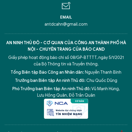
EMAIL
antdcahn@gmail.com
AN NINH THỦ ĐÔ - CƠ QUAN CỦA CÔNG AN THÀNH PHỐ HÀ
NỘI - CHUYÊN TRANG CỦA BÁO CAND
Giấy phép hoạt động báo chí số 08/GP-BTTTT, ngày 5/1/2021
của Bộ Thông tin và Truyền thông.
Tổng Biên tập Báo Công an Nhân dân:
Nguyễn Thanh Bình
Trưởng ban Biên tập An ninh Thủ đô:
Chu Quốc Dũng
Phó Trưởng ban Biên tập An ninh Thủ đô:
Vũ Mạnh Hùng
,
Lưu Hồng Quân
,
Đỗ Trần Quân
5 điểm nghẽn của Hà Nội
giải pháp xử lý điểm nghẽn của