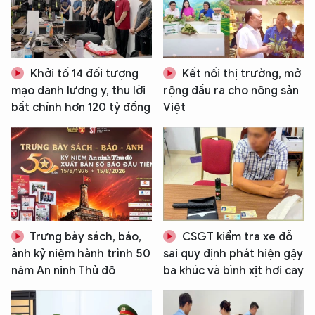
Hãy hỏi tôi bất kỳ điều gì bạn cần biết về
An Ninh Thủ Đô nhé. Tôi sẵn sàng hỗ trợ!
Khởi tố 14 đối tượng
Kết nối thị trường, mở
mạo danh lương y, thu lời
rộng đầu ra cho nông sản
bất chính hơn 120 tỷ đồng
Việt
Trưng bày sách, báo,
CSGT kiểm tra xe đỗ
ảnh kỷ niệm hành trình 50
sai quy định phát hiện gậy
năm An ninh Thủ đô
ba khúc và bình xịt hơi cay