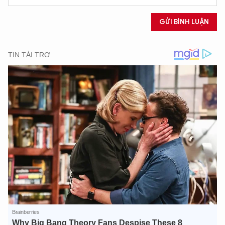
GỬI BÌNH LUẬN