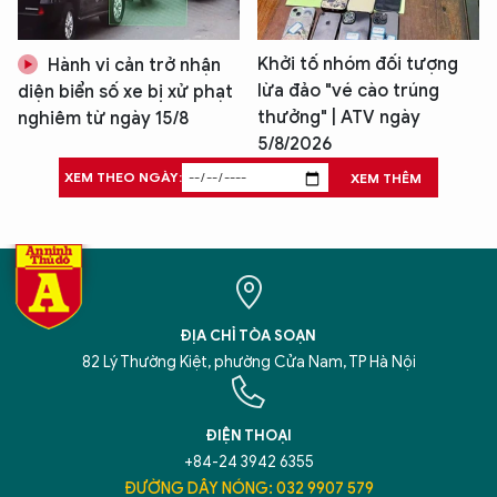
Khởi tố nhóm đối tượng
Hành vi cản trở nhận
lừa đảo "vé cào trúng
diện biển số xe bị xử phạt
thưởng" | ATV ngày
nghiêm từ ngày 15/8
5/8/2026
XEM THEO NGÀY:
XEM THÊM
ĐỊA CHỈ TÒA SOẠN
82 Lý Thường Kiệt, phường Cửa Nam, TP Hà Nội
ĐIỆN THOẠI
+84-24 3942 6355
ĐƯỜNG DÂY NÓNG: 032 9907 579