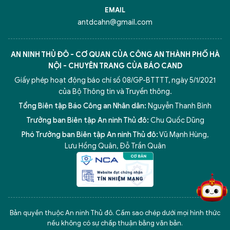
EMAIL
antdcahn@gmail.com
AN NINH THỦ ĐÔ - CƠ QUAN CỦA CÔNG AN THÀNH PHỐ HÀ
NỘI - CHUYÊN TRANG CỦA BÁO CAND
Giấy phép hoạt động báo chí số 08/GP-BTTTT, ngày 5/1/2021
của Bộ Thông tin và Truyền thông.
Tổng Biên tập Báo Công an Nhân dân:
Nguyễn Thanh Bình
Trưởng ban Biên tập An ninh Thủ đô:
Chu Quốc Dũng
Phó Trưởng ban Biên tập An ninh Thủ đô:
Vũ Mạnh Hùng
,
5 điểm nghẽn của Hà Nội
giải pháp xử lý điểm nghẽn của
Lưu Hồng Quân
,
Đỗ Trần Quân
Bản quyền thuộc An ninh Thủ đô. Cấm sao chép dưới mọi hình thức
nếu không có sự chấp thuận bằng văn bản.