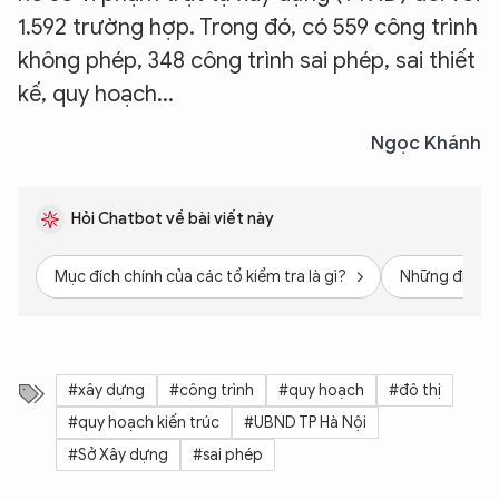
1.592 trường hợp. Trong đó, có 559 công trình
không phép, 348 công trình sai phép, sai thiết
kế, quy hoạch...
Ngọc Khánh
Hỏi Chatbot về bài viết này
Mục đích chính của các tổ kiểm tra là gì?
Những địa bà
#xây dựng
#công trình
#quy hoạch
#đô thị
#quy hoạch kiến trúc
#UBND TP Hà Nội
#Sở Xây dựng
#sai phép