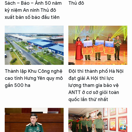
Sách – Báo – Ảnh 50 năm
Thủ đô
Hãy hỏi tôi bất kỳ điều gì bạn cần biết về
An Ninh Thủ Đô nhé. Tôi sẵn sàng hỗ trợ!
kỷ niệm An ninh Thủ đô
xuất bản số báo đầu tiên
Thành lập Khu Công nghệ
Đội thi thành phố Hà Nội
cao tỉnh Hưng Yên quy mô
đạt giải A Hội thi lực
gần 500 ha
lượng tham gia bảo vệ
ANTT ở cơ sở giỏi toàn
quốc lần thứ nhất