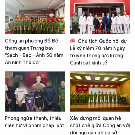
Công an phường Bồ Đề
Chủ tịch Quốc hội dự
tham quan Trưng bày
Lễ kỷ niệm 70 năm Ngày
“Sách - Báo - Ảnh 50 năm
truyền thống lực lượng
An ninh Thủ đô”
Cảnh sát kinh tế
Phòng ngừa thanh, thiếu
Xây dựng mối quan hệ
niên hư vi phạm pháp luật
chặt chẽ giữa Công an với
đội ngũ cán bộ cơ sở