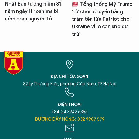
Nhật Bản tưởng niệm 81
Tổng thống Mỹ Trump
năm ngày Hiroshima bị
‘từ chối’ chuyển hàng
ném bom nguyên tử
trăm tên lửa Patriot cho
Ukraine vì lo cạn kho dự
trữ
ĐỊA CHỈ TÒA SOẠN
82 Lý Thường Kiệt, phường Cửa Nam, TP Hà Nội
ĐIỆN THOẠI
+84-24 3942 6355
ĐƯỜNG DÂY NÓNG: 032 9907 579