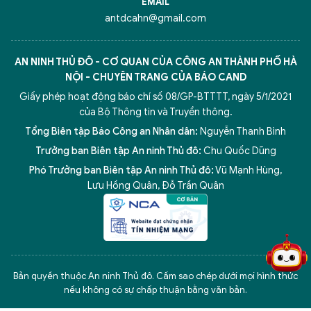
EMAIL
antdcahn@gmail.com
AN NINH THỦ ĐÔ - CƠ QUAN CỦA CÔNG AN THÀNH PHỐ HÀ
NỘI - CHUYÊN TRANG CỦA BÁO CAND
Giấy phép hoạt động báo chí số 08/GP-BTTTT, ngày 5/1/2021
của Bộ Thông tin và Truyền thông.
Tổng Biên tập Báo Công an Nhân dân:
Nguyễn Thanh Bình
Trưởng ban Biên tập An ninh Thủ đô:
Chu Quốc Dũng
Phó Trưởng ban Biên tập An ninh Thủ đô:
Vũ Mạnh Hùng
,
Lưu Hồng Quân
,
Đỗ Trần Quân
5 điểm nghẽn của Hà Nội
giải pháp xử lý điểm nghẽn của
Bản quyền thuộc An ninh Thủ đô. Cấm sao chép dưới mọi hình thức
nếu không có sự chấp thuận bằng văn bản.