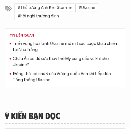
#Thủ tướng Anh Keir Starmer
#Ukraine
#hội nghị thượng đỉnh
TIN LIÊN QUAN
Triển vọng hòa bình Ukraine mờ mịt sau cuộc khẩu chiến
tại Nhà Trắng
Châu Âu có đủ sức thay thế Mỹ cung cấp vũ khí cho
Ukraine?
Động thái có chủ ý của Vương quốc Anh khi tiếp đón
Tổng thống Ukraine
XIN CHÀO,
TÔI LÀ CHATBOT CỦA
Ý KIẾN BẠN ĐỌC