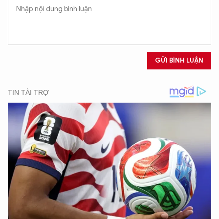
Hãy hỏi tôi bất kỳ điều gì bạn cần biết về
An Ninh Thủ Đô nhé. Tôi sẵn sàng hỗ trợ!
GỬI BÌNH LUẬN