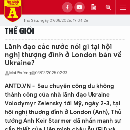
Thứ Sáu, ngày 07/08/2026, 19:04:26
THẾ GIỚI
Lãnh đạo các nước nói gì tại hội
nghị thượng đỉnh ở London bàn về
Ukraine?
Mai Phương
03/03/2025 02:33
ANTD.VN - Sau chuyến công du không
thành công của nhà lãnh đạo Ukraine
Volodymyr Zelensky tới Mỹ, ngày 2-3, tại
hội nghị thượng đỉnh ở London (Anh), Thủ
tướng Anh Keir Starmer đã nhấn mạnh sự
cần thiết của Liên minh châu Âu (EU) và