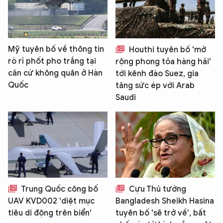
Mỹ tuyên bố về thông tin
Houthi tuyên bố 'mở
rò rỉ phốt pho trắng tại
rộng phong tỏa hàng hải'
căn cứ không quân ở Hàn
tới kênh đào Suez, gia
Quốc
tăng sức ép với Arab
Saudi
Trung Quốc công bố
Cựu Thủ tướng
UAV KVD002 'diệt mục
Bangladesh Sheikh Hasina
tiêu di động trên biển'
tuyên bố 'sẽ trở về', bất