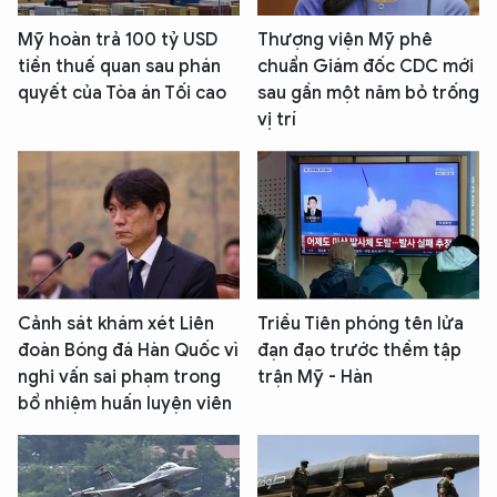
Mỹ hoàn trả 100 tỷ USD
Thượng viện Mỹ phê
tiền thuế quan sau phán
chuẩn Giám đốc CDC mới
quyết của Tòa án Tối cao
sau gần một năm bỏ trống
vị trí
Cảnh sát khám xét Liên
Triều Tiên phóng tên lửa
đoàn Bóng đá Hàn Quốc vì
đạn đạo trước thềm tập
nghi vấn sai phạm trong
trận Mỹ - Hàn
bổ nhiệm huấn luyện viên