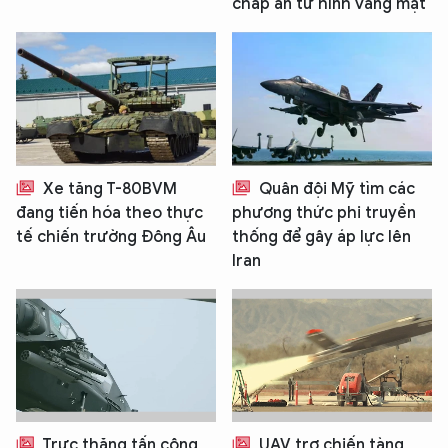
chấp án tử hình vắng mặt
Xe tăng T-80BVM
Quân đội Mỹ tìm các
đang tiến hóa theo thực
phương thức phi truyền
tế chiến trường Đông Âu
thống để gây áp lực lên
Iran
Trực thăng tấn công
UAV trợ chiến tàng