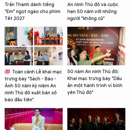
Trấn Thành dành tiếng
An ninh Thủ đô và cuộc
"Em" ngọt ngào cho phim
hẹn 50 năm với những
Tết 2027
người "không cũ"
50 năm An ninh Thủ đô:
Toàn cảnh Lễ khai mạc
Khai mạc trưng bày "Dấu
trưng bày "Sách - Báo -
ấn một hành trình vì bình
Ảnh 50 năm kỷ niệm An
yên Thủ đô"
ninh Thủ đô xuất bản số
báo đầu tiên"