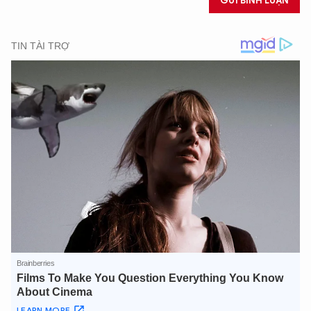
GỬI BÌNH LUẬN