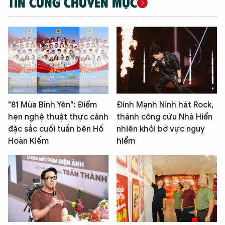
TIN CÙNG CHUYÊN MỤC
"81 Mùa Bình Yên": Điểm
Đinh Mạnh Ninh hát Rock,
hẹn nghệ thuật thực cảnh
thành công cứu Nhà Hiển
đặc sắc cuối tuần bên Hồ
nhiên khỏi bờ vực nguy
Hoàn Kiếm
hiểm
XIN CHÀO,
TÔI LÀ CHATBOT CỦA
Hãy hỏi tôi bất kỳ điều gì bạn cần biết về
An Ninh Thủ Đô nhé. Tôi sẵn sàng hỗ trợ!