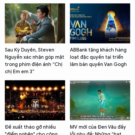
Sau Kỳ Duyên, Steven
ABBank tặng khách hàng
Nguyễn xác nhận góp mặt
loạt đặc quyền tại triển
trong phim điện ảnh “Chị
lãm bản quyền Van Gogh
chị Em em 3”
Đề xuất tháo gỡ nhiều
MV mới của Đen Vâu đầy
"điểm nghẽn" cho công
lỗi phụ đề: Những “hạt