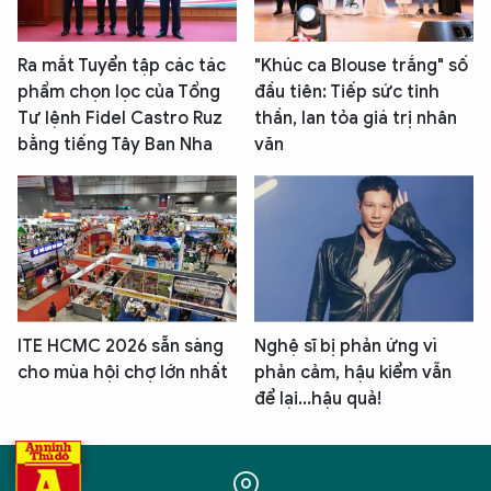
Ra mắt Tuyển tập các tác
"Khúc ca Blouse trắng" số
phẩm chọn lọc của Tổng
đầu tiên: Tiếp sức tinh
Tư lệnh Fidel Castro Ruz
thần, lan tỏa giá trị nhân
bằng tiếng Tây Ban Nha
văn
ITE HCMC 2026 sẵn sàng
Nghệ sĩ bị phản ứng vì
cho mùa hội chợ lớn nhất
phản cảm, hậu kiểm vẫn
để lại...hậu quả!