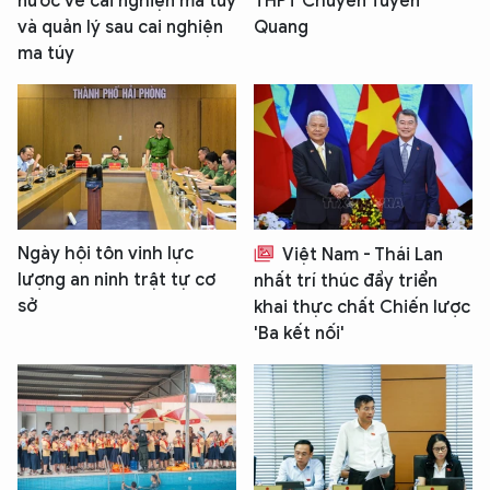
nước về cai nghiện ma túy
THPT Chuyên Tuyên
và quản lý sau cai nghiện
Quang
ma túy
Ngày hội tôn vinh lực
Việt Nam - Thái Lan
lượng an ninh trật tự cơ
nhất trí thúc đẩy triển
sở
khai thực chất Chiến lược
'Ba kết nối'