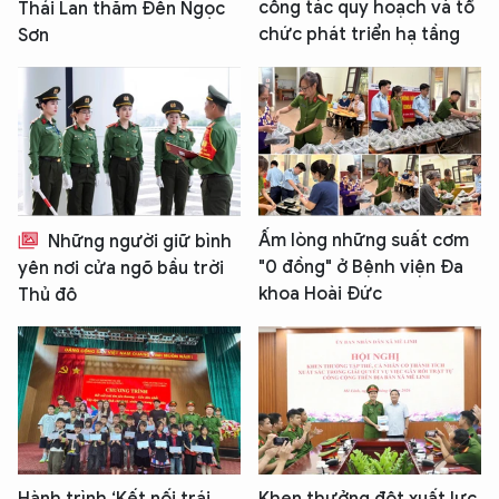
công tác quy hoạch và tổ
Thái Lan thăm Đền Ngọc
chức phát triển hạ tầng
Sơn
Ấm lòng những suất cơm
Những người giữ bình
"0 đồng" ở Bệnh viện Đa
yên nơi cửa ngõ bầu trời
khoa Hoài Đức
Thủ đô
Hành trình ‘Kết nối trái
Khen thưởng đột xuất lực