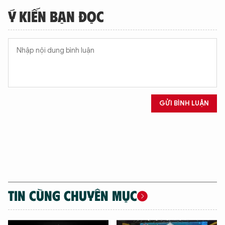
Ý KIẾN BẠN ĐỌC
GỬI BÌNH LUẬN
XIN CHÀO,
TÔI LÀ CHATBOT CỦA
Hãy hỏi tôi bất kỳ điều gì bạn cần biết về
An Ninh Thủ Đô nhé. Tôi sẵn sàng hỗ trợ!
TIN CÙNG CHUYÊN MỤC