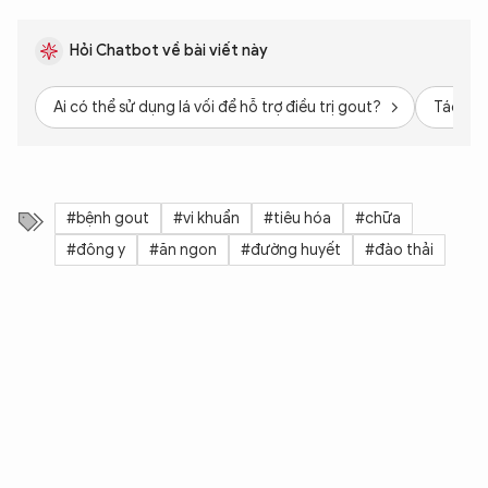
Hỏi Chatbot về bài viết này
Ai có thể sử dụng lá vối để hỗ trợ điều trị gout?
Tác dụn
#bệnh gout
#vi khuẩn
#tiêu hóa
#chữa
#đông y
#ăn ngon
#đường huyết
#đào thải
XIN CHÀO,
TÔI LÀ CHATBOT CỦA
Hãy hỏi tôi bất kỳ điều gì bạn cần biết về
An Ninh Thủ Đô nhé. Tôi sẵn sàng hỗ trợ!