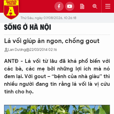
Thứ Sáu, ngày 07/08/2026, 10:26:18
SỐNG Ở HÀ NỘI
Lá vối giúp ăn ngon, chống gout
Lan Dương
22/03/2014 02:16
ANTĐ - Lá vối từ lâu đã khá phổ biến với
các bà, các mẹ bởi những lợi ích mà nó
đem lại. Với gout – “bệnh của nhà giàu” thì
nhiều người đang tin rằng lá vối là vị cứu
tinh cho họ.