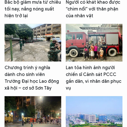
Bắc bộ giảm mưa từ chiều
Người có khát khao được
tối nay, nắng nóng xuất
“chìm nổi” với thân phận
hiện trở lại
của nhân vật
Chương trình ý nghĩa
Lan tỏa hình ảnh người
dành cho sinh viên
chiến sĩ Cảnh sát PCCC
Trường Đại học Lao động
gần dân, vì nhân dân phục
xã hội – cơ sở Sơn Tây
vụ