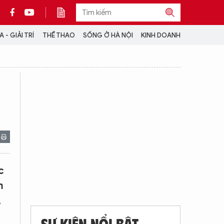
 - GIẢI TRÍ
THỂ THAO
SỐNG Ở HÀ NỘI
KINH DOANH
THÔNG TIN THÊM
CỘNG TÁC VỚI ANTĐ
TRA CỨU XE
HOTLINE: 032 9907 579
c
m
,
SỰ KIỆN NỔI BẬT