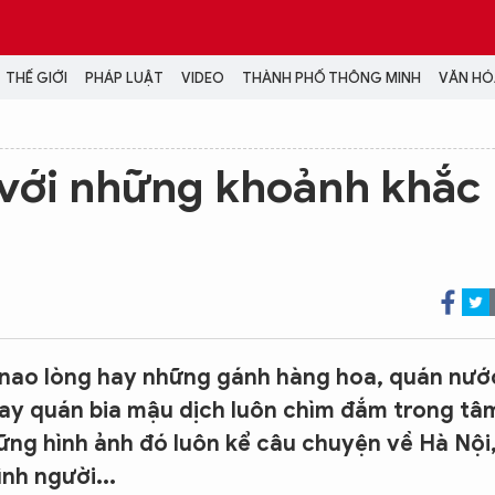
THẾ GIỚI
PHÁP LUẬT
VIDEO
THÀNH PHỐ THÔNG MINH
VĂN HÓA
MEDIA
 với những khoảnh khắc
NH TRỊ - XÃ HỘI
VIDEO
Đại hội Đảng
PODCAST
ÁP LUẬT
ẢNH
LONGFORM
N HÓA - GIẢI TRÍ
INFOGRAPHIC
NG Ở HÀ NỘI
LỊCH VẠN SỰ
LTIMEDIA
nao lòng hay những gánh hàng hoa, quán nướ
Podcast
hay quán bia mậu dịch luôn chìm đắm trong tâ
Video
ững hình ảnh đó luôn kể câu chuyện về Hà Nội
Ảnh
nh người...
Infographic