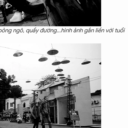
ỏng ngô, quẩy đường...hình ảnh gắn liền với tuổi