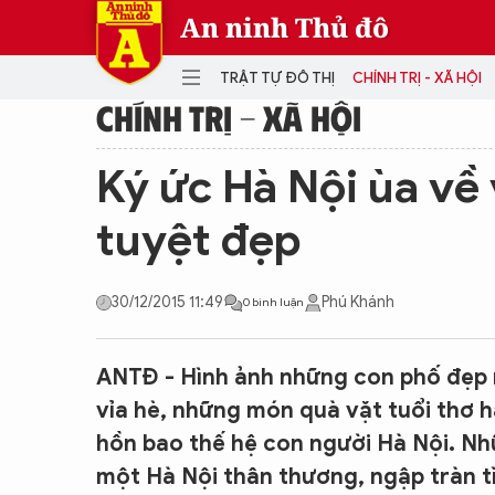
An ninh Thủ đô
TRẬT TỰ ĐÔ THỊ
CHÍNH TRỊ - XÃ HỘI
CHÍNH TRỊ - XÃ HỘI
DANH MỤC
Ký ức Hà Nội ùa về
TRẬT TỰ ĐÔ THỊ
CHÍ
tuyệt đẹp
THẾ GIỚI
PH
Quân sự
30/12/2015 11:49
Phú Khánh
0 bình luận
THÀNH PHỐ THÔNG MINH
VĂ
THỂ THAO
SỐ
KINH DOANH
MU
ANTĐ - Hình ảnh những con phố đẹp 
vỉa hè, những món quà vặt tuổi thơ 
hồn bao thế hệ con người Hà Nội. Nh
một Hà Nội thân thương, ngập tràn tì