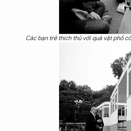
Các bạn trẻ thích thủ với quà vặt phố c