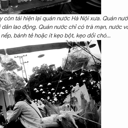
 còn tái hiện lại quán nước Hà Nội xưa. Quán nư
i dân lao động. Quán nước chỉ có trà mạn, nước vố
 nếp, bánh tẻ hoặc ít kẹo bột, kẹo dồi chó...