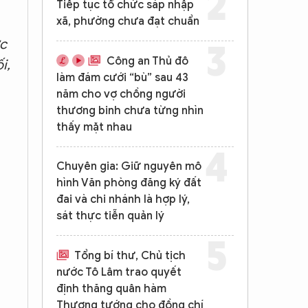
Tiếp tục tổ chức sáp nhập
xã, phường chưa đạt chuẩn
ớc
Công an Thủ đô
i,
làm đám cưới “bù” sau 43
năm cho vợ chồng người
thương binh chưa từng nhìn
thấy mặt nhau
Chuyên gia: Giữ nguyên mô
hình Văn phòng đăng ký đất
đai và chi nhánh là hợp lý,
sát thực tiễn quản lý
Tổng bí thư, Chủ tịch
nước Tô Lâm trao quyết
định thăng quân hàm
Thượng tướng cho đồng chí