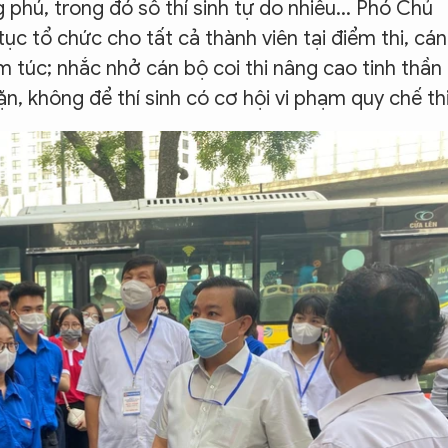
g phú, trong đó số thí sinh tự do nhiều... Phó Chủ
ục tổ chức cho tất cả thành viên tại điểm thi, cán
iêm túc; nhắc nhở cán bộ coi thi nâng cao tinh thần
ặn, không để thí sinh có cơ hội vi phạm quy chế thi