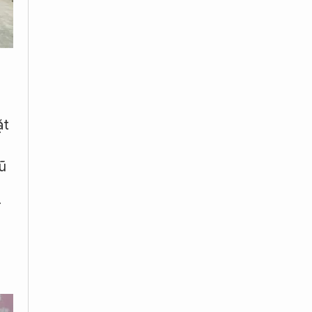
ặt
Vũ
T