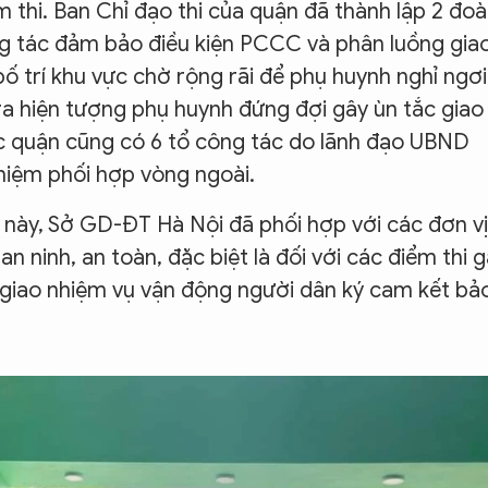
 thi. Ban Chỉ đạo thi của quận đã thành lập 2 đo
ông tác đảm bảo điều kiện PCCC và phân luồng gia
bố trí khu vực chờ rộng rãi để phụ huynh nghỉ ngơi
y ra hiện tượng phụ huynh đứng đợi gây ùn tắc giao
ộc quận cũng có 6 tổ công tác do lãnh đạo UBND
hiệm phối hợp vòng ngoài.
i này, Sở GD-ĐT Hà Nội đã phối hợp với các đơn vị
n ninh, an toàn, đặc biệt là đối với các điểm thi 
giao nhiệm vụ vận động người dân ký cam kết bả