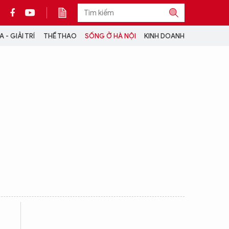
 - GIẢI TRÍ
THỂ THAO
SỐNG Ở HÀ NỘI
KINH DOANH
THÔNG TIN THÊM
CỘNG TÁC VỚI ANTĐ
TRA CỨU XE
HOTLINE: 032 9907 579