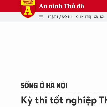
An ninh Thủ đô
TRẬT TỰ ĐÔ THỊ
CHÍNH TRỊ - XÃ HỘI
DANH MỤC
TRẬT TỰ ĐÔ THỊ
CHÍ
THẾ GIỚI
PH
Quân sự
THÀNH PHỐ THÔNG MINH
VĂ
THỂ THAO
SỐ
KINH DOANH
MU
SỐNG Ở HÀ NỘI
Kỳ thi tốt nghiệp 