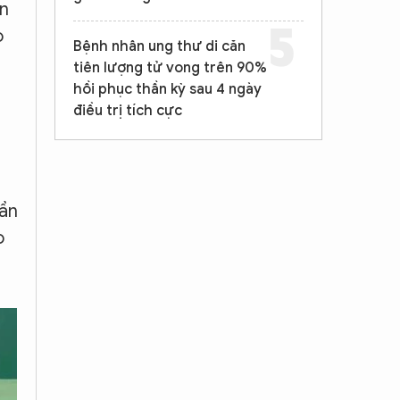
àn
o
Bệnh nhân ung thư di căn
tiên lượng tử vong trên 90%
hồi phục thần kỳ sau 4 ngày
điều trị tích cực
gần
o