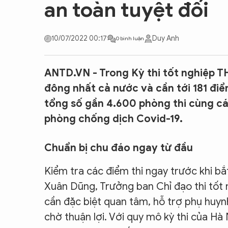
an toàn tuyệt đối
CON ĐƯỜNG KHỞI NGHIỆP
10/07/2022 00:17
Duy Anh
0 bình luận
ANTD.VN - Trong Kỳ thi tốt nghiệp T
đông nhất cả nước và cần tới 181 điể
tổng số gần 4.600 phòng thi cùng các
phòng chống dịch Covid-19.
Chuẩn bị chu đáo ngay từ đầu
Kiểm tra các điểm thi ngay trước khi b
Xuân Dũng, Trưởng ban Chỉ đạo thi tốt 
cần đặc biệt quan tâm, hỗ trợ phụ huynh
chờ thuận lợi. Với quy mô kỳ thi của Hà