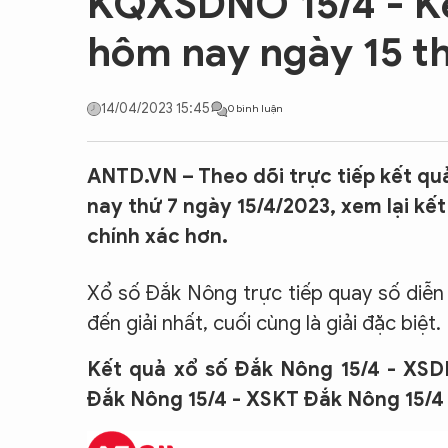
KQXSDNO 15/4 - Kế
CON ĐƯỜNG KHỞI NGHIỆP
hôm nay ngày 15 t
14/04/2023 15:45
0 bình luận
ANTD.VN – Theo dõi trực tiếp kết qu
nay thứ 7 ngày 15/4/2023, xem lại k
chính xác hơn.
Xổ số Đắk Nông trực tiếp quay số diễn r
đến giải nhất, cuối cùng là giải đặc biệt.
Kết quả xổ số Đắk Nông 15/4 - XSD
Đắk Nông 15/4 - XSKT Đắk Nông 15/4