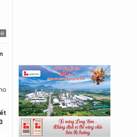
m
cho
ết
3