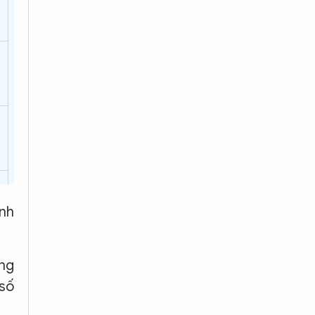
ỉnh
ảng
 số