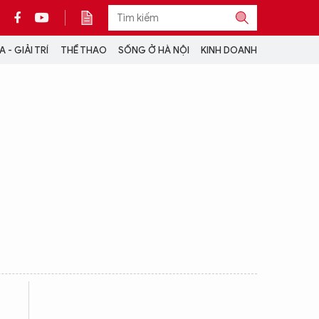
 - GIẢI TRÍ
THỂ THAO
SỐNG Ở HÀ NỘI
KINH DOANH
THÔNG TIN THÊM
CỘNG TÁC VỚI ANTĐ
TRA CỨU XE
HOTLINE: 032 9907 579