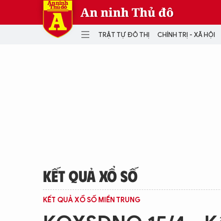
An ninh Thủ đô
TRẬT TỰ ĐÔ THỊ
CHÍNH TRỊ - XÃ HỘI
DANH MỤC
TRẬT TỰ ĐÔ THỊ
CHÍ
THẾ GIỚI
PH
Quân sự
THÀNH PHỐ THÔNG MINH
VĂ
THỂ THAO
SỐ
KINH DOANH
MU
KẾT QUẢ XỔ SỐ
KẾT QUẢ XỔ SỐ MIỀN TRUNG