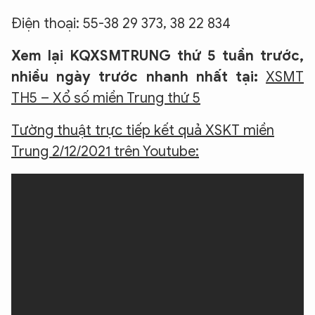
Điện thoại: 55-38 29 373, 38 22 834
Xem lại KQXSMTRUNG thứ 5 tuần trước,
nhiều ngày trước nhanh nhất tại:
XSMT
TH5 – Xổ số miền Trung thứ 5
Tường thuật trực tiếp kết quả XSKT miền
Trung 2/12/2021 trên Youtube: