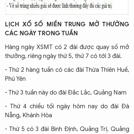
LỊCH XỔ SỐ MIỀN TRUNG MỞ THƯỞNG
CÁC NGÀY TRONG TUẦN
Hàng ngày XSMT có 2 đài được quay số mở
thưởng, riêng ngày thứ 5, thứ 7 có tới 3 đài.
- Thứ 2 hàng tuần có các đài Thừa Thiên Huế,
Phú Yên
- Thứ 3 tuần này do đài Đắc Lắc, Quảng Nam
- Thứ 4 chiều tối ngày hôm nay do đài Đà
Nẵng, Khánh Hòa
- Thứ 5 có 3 đài Bình Định, Quảng Trị, Quảng