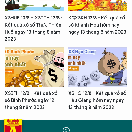
XSHUE 13/8 – XSTTH 13/8 -
KQXSKH 13/8 - Kết quả xổ
Kết quả xổ số Thừa Thiên
số Khánh Hòa hôm nay
Huế ngày 13 tháng 8 năm
ngày 13 tháng 8 năm 2023
2023
XSBPH 12/8 - Kết quả xổ
XSHG 12/8 - Kết quả xổ số
số Bình Phước ngày 12
Hậu Giang hôm nay ngày
tháng 8 năm 2023
12 tháng 8 năm 2023