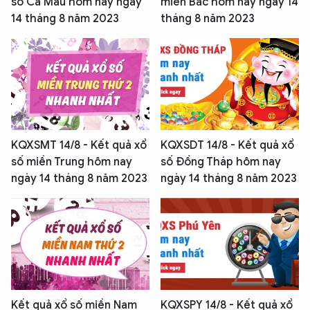
số Cà Mau hôm nay ngày
miền Bắc hôm nay ngày 14
14 tháng 8 năm 2023
tháng 8 năm 2023
KQXSMT 14/8 - Kết quả xổ
KQXSDT 14/8 - Kết quả xổ
số miền Trung hôm nay
số Đồng Tháp hôm nay
ngày 14 tháng 8 năm 2023
ngày 14 tháng 8 năm 2023
Kết quả xổ số miền Nam
KQXSPY 14/8 - Kết quả xổ