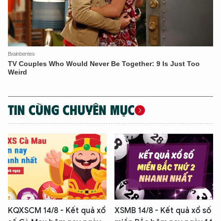
TIN CÙNG CHUYÊN MỤC
KQXSCM 14/8 - Kết quả xổ
XSMB 14/8 - Kết quả xổ số