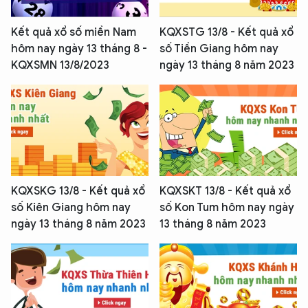
Kết quả xổ số miền Nam
KQXSTG 13/8 - Kết quả xổ
hôm nay ngày 13 tháng 8 -
số Tiền Giang hôm nay
KQXSMN 13/8/2023
ngày 13 tháng 8 năm 2023
KQXSKG 13/8 - Kết quả xổ
KQXSKT 13/8 - Kết quả xổ
số Kiên Giang hôm nay
số Kon Tum hôm nay ngày
ngày 13 tháng 8 năm 2023
13 tháng 8 năm 2023