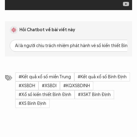
Hỏi Chatbot về bài viết này
Ai là người chịu trách nhiệm phát hành vé số kiến thiết Bình Đị
#Kết quả xổ số miền Trung
#Kết quả xổ số Bình Định
#XSBDH
#XSBDI
#KQXSBDINH
#Xổ số kiến thiết Bình Định
#XSKT Bình Định
#XS Bình Định