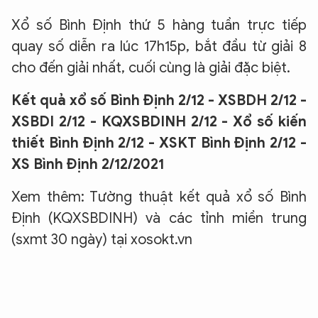
Xổ số Bình Định thứ 5 hàng tuần trực tiếp
quay số diễn ra lúc 17h15p, bắt đầu từ giải 8
cho đến giải nhất, cuối cùng là giải đặc biệt.
Kết quả xổ số Bình Định 2/12 - XSBDH 2/12 -
XSBDI 2/12 -
KQXSBDINH 2/12 - Xổ số kiến
thiết Bình Định 2/12 - XSKT Bình Định 2/12 -
XS Bình Định 2/12/2021
Xem thêm: Tường thuật kết quả xổ số Bình
Định (KQXSBDINH) và các tỉnh miền trung
(sxmt 30 ngày) tại xosokt.vn