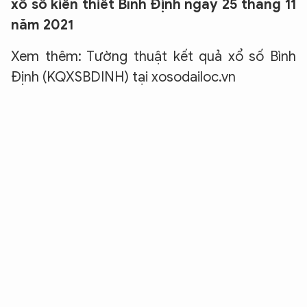
xổ số kiến thiết Bình Định ngày 25 tháng 11
năm 2021
Xem thêm: Tường thuật kết quả xổ số Bình
Định (KQXSBDINH) tại xosodailoc.vn