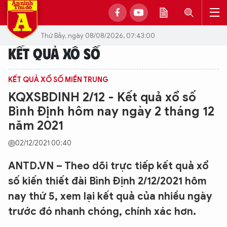
Thứ Bảy, ngày 08/08/2026, 07:43:00
KẾT QUẢ XỔ SỐ
KẾT QUẢ XỔ SỐ MIỀN TRUNG
KQXSBDINH 2/12 - Kết quả xổ số
Bình Định hôm nay ngày 2 tháng 12
năm 2021
02/12/2021 00:40
ANTD.VN – Theo dõi trực tiếp kết quả xổ
số kiến thiết đài Bình Định 2/12/2021 hôm
nay thứ 5, xem lại kết quả của nhiều ngày
trước đó nhanh chóng, chính xác hơn.