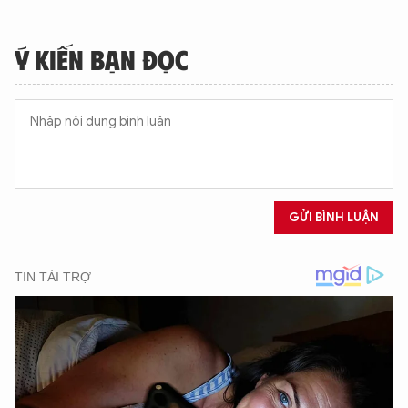
Ý KIẾN BẠN ĐỌC
GỬI BÌNH LUẬN