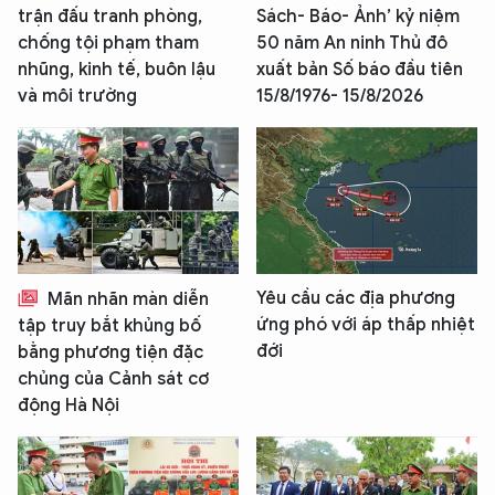
trận đấu tranh phòng,
Sách- Báo- Ảnh’ kỷ niệm
chống tội phạm tham
50 năm An ninh Thủ đô
nhũng, kinh tế, buôn lậu
xuất bản Số báo đầu tiên
và môi trường
15/8/1976- 15/8/2026
Yêu cầu các địa phương
Mãn nhãn màn diễn
ứng phó với áp thấp nhiệt
tập truy bắt khủng bố
đới
bằng phương tiện đặc
chủng của Cảnh sát cơ
động Hà Nội