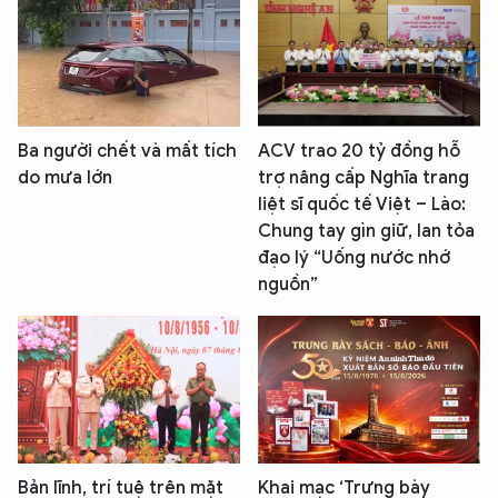
XIN CHÀO,
Ba người chết và mất tích
ACV trao 20 tỷ đồng hỗ
TÔI LÀ CHATBOT CỦA
do mưa lớn
trợ nâng cấp Nghĩa trang
liệt sĩ quốc tế Việt – Lào:
Chung tay gìn giữ, lan tỏa
Hãy hỏi tôi bất kỳ điều gì bạn cần biết về
đạo lý “Uống nước nhớ
An Ninh Thủ Đô nhé. Tôi sẵn sàng hỗ trợ!
nguồn”
Bản lĩnh, trí tuệ trên mặt
Khai mạc ‘Trưng bày