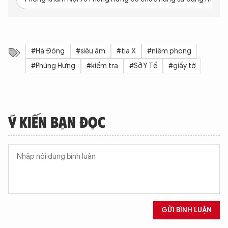
#Hà Đông
#siêu âm
#tia X
#niêm phong
#Phùng Hưng
#kiểm tra
#Sở Y Tế
#giấy tờ
Ý KIẾN BẠN ĐỌC
GỬI BÌNH LUẬN