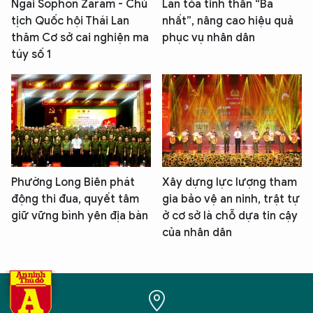
Ngài Sophon Zaram - Chủ
Lan tỏa tinh thần “Ba
tịch Quốc hội Thái Lan
nhất”, nâng cao hiệu quả
thăm Cơ sở cai nghiện ma
phục vụ nhân dân
túy số 1
Phường Long Biên phát
Xây dựng lực lượng tham
động thi đua, quyết tâm
gia bảo vệ an ninh, trật tự
giữ vững bình yên địa bàn
ở cơ sở là chỗ dựa tin cậy
của nhân dân