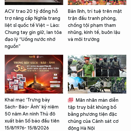
ACV trao 20 tỷ đồng hỗ
Bản lĩnh, trí tuệ trên mặt
trợ nâng cấp Nghĩa trang
trận đấu tranh phòng,
liệt sĩ quốc tế Việt – Lào:
chống tội phạm tham
Chung tay gìn giữ, lan tỏa
nhũng, kinh tế, buôn lậu
đạo lý “Uống nước nhớ
và môi trường
nguồn”
Khai mạc ‘Trưng bày
Mãn nhãn màn diễn
Sách- Báo- Ảnh’ kỷ niệm
tập truy bắt khủng bố
50 năm An ninh Thủ đô
bằng phương tiện đặc
xuất bản Số báo đầu tiên
chủng của Cảnh sát cơ
15/8/1976- 15/8/2026
động Hà Nội