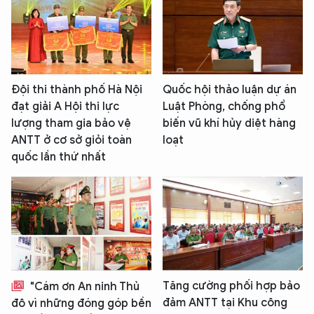
Đội thi thành phố Hà Nội
Quốc hội thảo luận dự án
đạt giải A Hội thi lực
Luật Phòng, chống phổ
lượng tham gia bảo vệ
biến vũ khí hủy diệt hàng
ANTT ở cơ sở giỏi toàn
loạt
quốc lần thứ nhất
XIN CHÀO,
TÔI LÀ CHATBOT CỦA
Hãy hỏi tôi bất kỳ điều gì bạn cần biết về
An Ninh Thủ Đô nhé. Tôi sẵn sàng hỗ trợ!
Tăng cường phối hợp bảo
"Cám ơn An ninh Thủ
đảm ANTT tại Khu công
đô vì những đóng góp bền