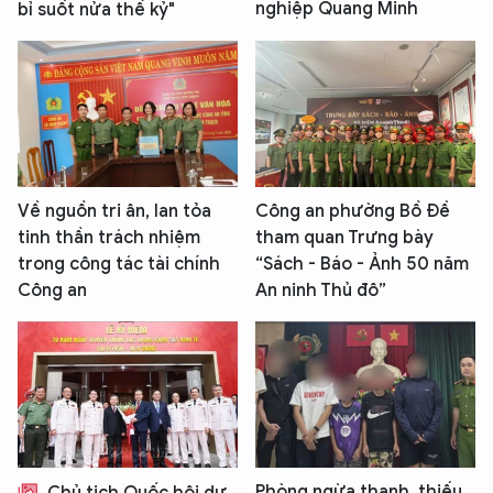
nghiệp Quang Minh
bỉ suốt nửa thế kỷ"
Về nguồn tri ân, lan tỏa
Công an phường Bồ Đề
tinh thần trách nhiệm
tham quan Trưng bày
trong công tác tài chính
“Sách - Báo - Ảnh 50 năm
Công an
An ninh Thủ đô”
Phòng ngừa thanh, thiếu