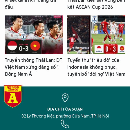
vì sét đánh khi đang thi
Thái Lan tiến sát vòng bán
đấu
kết ASEAN Cup 2026
Truyền thông Thái Lan: ĐT
Tuyển thủ 'triệu đô' của
Việt Nam xứng đáng số 1
Indonesia không phục,
Đông Nam Á
tuyên bố 'đòi nợ' Việt Nam
ĐỊA CHỈ TÒA SOẠN
82 Lý Thường Kiệt, phường Cửa Nam, TP Hà Nội