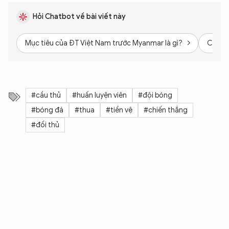
Hỏi Chatbot về bài viết này
Mục tiêu của ĐT Việt Nam trước Myanmar là gì?
Cầu th
#cầu thủ
#huấn luyện viên
#đội bóng
#bóng đá
#thua
#tiền vệ
#chiến thắng
#đối thủ