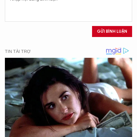
XIN CHÀO,
TÔI LÀ CHATBOT CỦA
GỬI BÌNH LUẬN
Hãy hỏi tôi bất kỳ điều gì bạn cần biết về
An Ninh Thủ Đô nhé. Tôi sẵn sàng hỗ trợ!