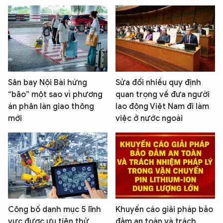
Sân bay Nội Bài hứng
Sửa đổi nhiều quy định
“bão” một sao vì phương
quan trọng về đưa người
án phân làn giao thông
lao động Việt Nam đi làm
mới
việc ở nước ngoài
Công bố danh mục 5 lĩnh
Khuyến cáo giải pháp bảo
vực được ưu tiên thử
đảm an toàn và trách