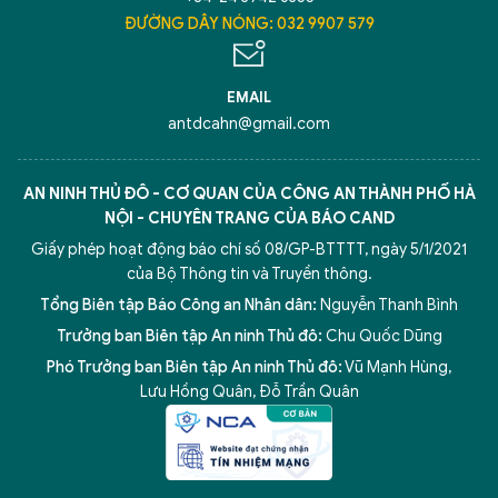
ĐƯỜNG DÂY NÓNG: 032 9907 579
EMAIL
antdcahn@gmail.com
AN NINH THỦ ĐÔ - CƠ QUAN CỦA CÔNG AN THÀNH PHỐ HÀ
NỘI - CHUYÊN TRANG CỦA BÁO CAND
Giấy phép hoạt động báo chí số 08/GP-BTTTT, ngày 5/1/2021
của Bộ Thông tin và Truyền thông.
Tổng Biên tập Báo Công an Nhân dân:
Nguyễn Thanh Bình
Trưởng ban Biên tập An ninh Thủ đô:
Chu Quốc Dũng
Phó Trưởng ban Biên tập An ninh Thủ đô:
Vũ Mạnh Hùng
,
Lưu Hồng Quân
,
Đỗ Trần Quân
5 điểm nghẽn của Hà Nội
giải pháp xử lý điểm nghẽn của