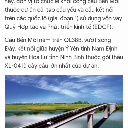
nay, đơn vị tổ chức lễ khởi công cầu Bến Mới
thuộc dự án cải tạo cầu yếu và cầu kết nối
trên các quốc lộ (giai đoạn 1) sử dụng vốn vay
Quỹ Hợp tác và Phát triển kinh tế (EDCF).
Cầu Bến Mới nằm trên QL38B, vượt sông
Đáy, kết nối giữa huyện Ý Yên tỉnh Nam Định
và huyện Hoa Lư tỉnh Ninh Bình thuộc gói thầu
XL-04 là cây cầu lớn nhất của dự án.