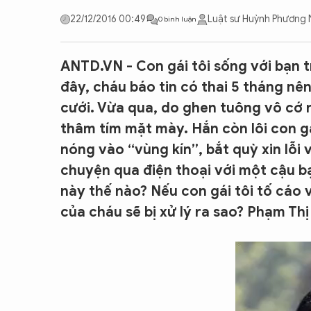
CON ĐƯỜNG KHỞI NGHIỆP
22/12/2016 00:49
Luật sư Huỳnh Phương
0 bình luận
ANTD.VN - Con gái tôi sống với bạn 
đây, cháu báo tin có thai 5 tháng nê
cưới. Vừa qua, do ghen tuông vô cớ
thâm tím mặt mày. Hắn còn lôi con gá
nóng vào “vùng kín”, bắt quỳ xin lỗi
chuyện qua điện thoại với một cậu bạn
này thế nào? Nếu con gái tôi tố cáo 
của cháu sẽ bị xử lý ra sao? Phạm Th