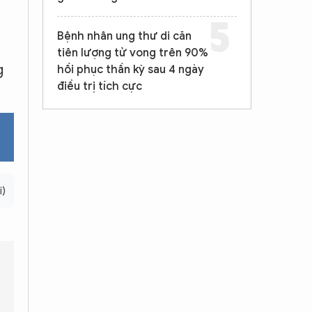
Bệnh nhân ung thư di căn
.
tiên lượng tử vong trên 90%
g
hồi phục thần kỳ sau 4 ngày
điều trị tích cực
i)
Hậu quả pháp lý nếu con gái tố cáo là gì?
Gia đình nên 