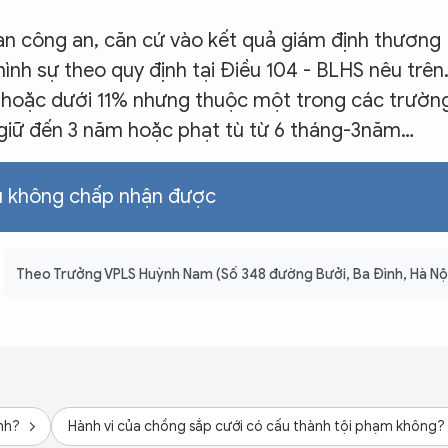
an công an, căn cứ vào kết quả giám định thương
 hình sự theo quy định tại Điều 104 - BLHS nêu trên
% hoặc dưới 11% nhưng thuộc một trong các trườn
m giữ đến 3 năm hoặc phạt tù từ 6 tháng-3năm…
ều không chấp nhận được
Theo Trưởng VPLS Huỳnh Nam (Số 348 đường Bưởi, Ba Đình, Hà Nộ
nh?
Hành vi của chồng sắp cưới có cấu thành tội phạm không?