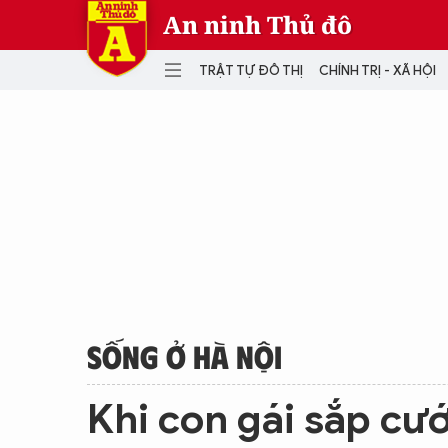
An ninh Thủ đô
TRẬT TỰ ĐÔ THỊ
CHÍNH TRỊ - XÃ HỘI
DANH MỤC
TRẬT TỰ ĐÔ THỊ
CHÍ
THẾ GIỚI
PH
Quân sự
THÀNH PHỐ THÔNG MINH
VĂ
THỂ THAO
SỐ
KINH DOANH
MU
SỐNG Ở HÀ NỘI
Khi con gái sắp cư