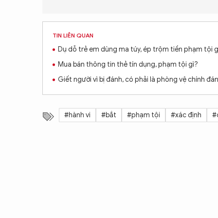
TIN LIÊN QUAN
Dụ dỗ trẻ em dùng ma túy, ép trộm tiền phạm tội g
Mua bán thông tin thẻ tín dụng, phạm tội gì?
Giết người vì bị đánh, có phải là phòng vệ chính đá
#hành vi
#bắt
#phạm tội
#xác định
#