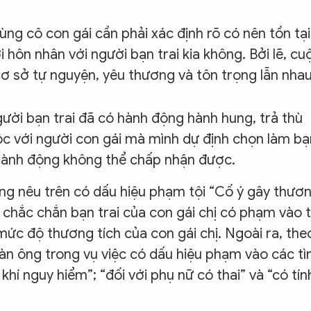
cùng cô con gái cần phải xác định rõ có nên tồn tại
i hôn nhân với người bạn trai kia không. Bởi lẽ, cu
cơ sở tự nguyện, yêu thương và tôn trọng lẫn nhau
gười bạn trai đã có hành động hành hung, trả thù
c với người con gái mà mình dự định chọn làm bạ
hành động không thể chấp nhận được.
ông nêu trên có dấu hiệu phạm tội “Cố ý gây thươ
ể chắc chắn bạn trai của con gái chị có phạm vào t
ức độ thương tích của con gái chị. Ngoài ra, the
 đàn ông trong vụ việc có dấu hiệu phạm vào các tì
khí nguy hiểm”; “đối với phụ nữ có thai” và “có tín