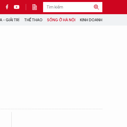
 - GIẢI TRÍ
THỂ THAO
SỐNG Ở HÀ NỘI
KINH DOANH
THÔNG TIN THÊM
CỘNG TÁC VỚI ANTĐ
TRA CỨU XE
HOTLINE: 032 9907 579