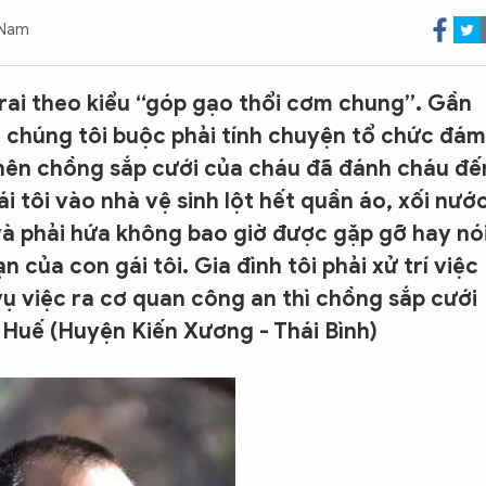
 Nam
trai theo kiểu “góp gạo thổi cơm chung”. Gần
n chúng tôi buộc phải tính chuyện tổ chức đám
 nên chồng sắp cưới của cháu đã đánh cháu đế
i tôi vào nhà vệ sinh lột hết quần áo, xối nướ
 và phải hứa không bao giờ được gặp gỡ hay nó
 của con gái tôi. Gia đình tôi phải xử trí việc
vụ việc ra cơ quan công an thì chồng sắp cưới
ị Huế (Huyện Kiến Xương - Thái Bình)