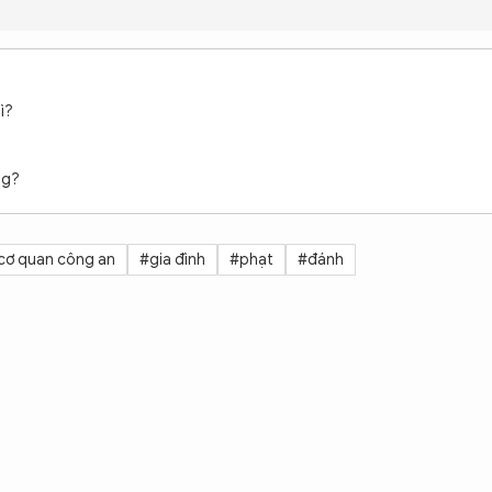
ì?
ng?
cơ quan công an
#gia đình
#phạt
#đánh