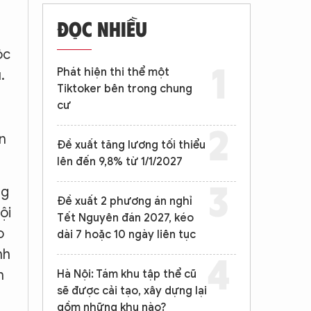
ĐỌC NHIỀU
ộc
Phát hiện thi thể một
.
Tiktoker bên trong chung
cư
n
Đề xuất tăng lương tối thiểu
lên đến 9,8% từ 1/1/2027
ng
Đề xuất 2 phương án nghỉ
ội
Tết Nguyên đán 2027, kéo
o
dài 7 hoặc 10 ngày liên tục
nh
h
Hà Nội: Tám khu tập thể cũ
sẽ được cải tạo, xây dựng lại
gồm những khu nào?