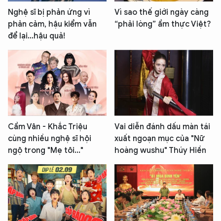
Nghệ sĩ bị phản ứng vì
Vì sao thế giới ngày càng
phản cảm, hậu kiểm vẫn
“phải lòng” ẩm thực Việt?
để lại...hậu quả!
Cẩm Vân - Khắc Triệu
Vai diễn đánh dấu màn tái
cùng nhiều nghệ sĩ hội
xuất ngoạn mục của "Nữ
ngộ trong "Mẹ tôi..."
hoàng wushu" Thúy Hiền