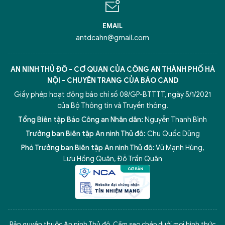
EMAIL
antdcahn@gmail.com
AN NINH THỦ ĐÔ - CƠ QUAN CỦA CÔNG AN THÀNH PHỐ HÀ
NỘI - CHUYÊN TRANG CỦA BÁO CAND
Giấy phép hoạt động báo chí số 08/GP-BTTTT, ngày 5/1/2021
của Bộ Thông tin và Truyền thông.
Tổng Biên tập Báo Công an Nhân dân:
Nguyễn Thanh Bình
Trưởng ban Biên tập An ninh Thủ đô:
Chu Quốc Dũng
Phó Trưởng ban Biên tập An ninh Thủ đô:
Vũ Mạnh Hùng
,
Lưu Hồng Quân
,
Đỗ Trần Quân
5 điểm nghẽn của Hà Nội
giải pháp xử lý điểm nghẽn của
Bản quyền thuộc An ninh Thủ đô. Cấm sao chép dưới mọi hình thức