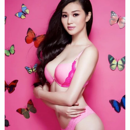
XIN CHÀO,
TÔI LÀ CHATBOT CỦA
Hãy hỏi tôi bất kỳ điều gì bạn cần biết về
An Ninh Thủ Đô nhé. Tôi sẵn sàng hỗ trợ!