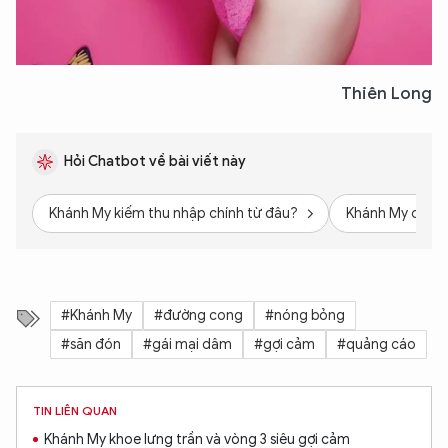
Thiên Long
Hỏi Chatbot về bài viết này
Khánh My kiếm thu nhập chính từ đâu?
Khánh My có phả
#Khánh My
#đường cong
#nóng bỏng
#săn đón
#gái mại dâm
#gợi cảm
#quảng cáo
TIN LIÊN QUAN
Khánh My khoe lưng trần và vòng 3 siêu gợi cảm