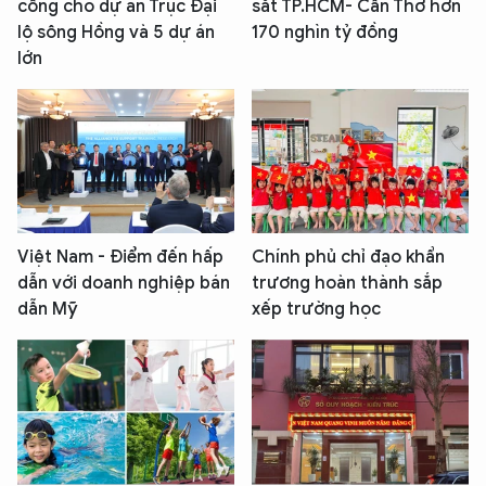
công cho dự án Trục Đại
sắt TP.HCM- Cần Thơ hơn
lộ sông Hồng và 5 dự án
170 nghìn tỷ đồng
lớn
Việt Nam - Điểm đến hấp
Chính phủ chỉ đạo khẩn
dẫn với doanh nghiệp bán
trương hoàn thành sắp
dẫn Mỹ
xếp trường học