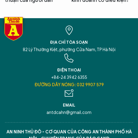
thuận của người dân
kinh doanh có điều kiện?
ĐỊA CHỈ TÒA SOẠN
82 Lý Thường Kiệt, phường Cửa Nam, TP Hà Nội
ĐIỆN THOẠI
+84-24 3942 6355
ĐƯỜNG DÂY NÓNG: 032 9907 579
EMAIL
antdcahn@gmail.com
AN NINH THỦ ĐÔ - CƠ QUAN CỦA CÔNG AN THÀNH PHỐ HÀ