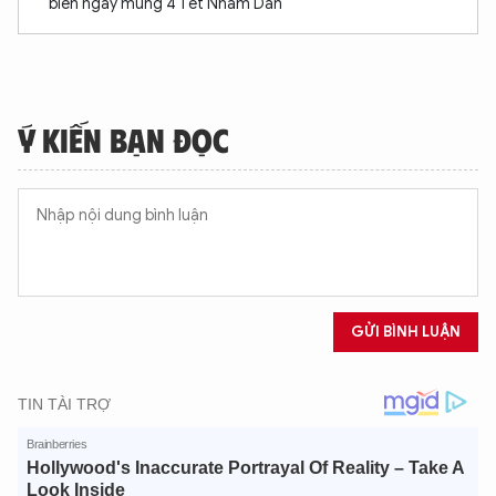
biến ngày mùng 4 Tết Nhâm Dần
Ý KIẾN BẠN ĐỌC
GỬI BÌNH LUẬN
XIN CHÀO,
TÔI LÀ CHATBOT CỦA
Hãy hỏi tôi bất kỳ điều gì bạn cần biết về