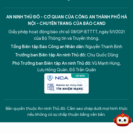
AN NINH THỦ ĐÔ - CƠ QUAN CỦA CÔNG AN THÀNH PHỐ HÀ
NỘI - CHUYÊN TRANG CỦA BÁO CAND
Giấy phép hoạt động báo chí số 08/GP-BTTTT, ngày 5/1/2021
của Bộ Thông tin và Truyền thông.
Tổng Biên tập Báo Công an Nhân dân:
Nguyễn Thanh Bình
Trưởng ban Biên tập An ninh Thủ đô:
Chu Quốc Dũng
Phó Trưởng ban Biên tập An ninh Thủ đô:
Vũ Mạnh Hùng
,
Lưu Hồng Quân
,
Đỗ Trần Quân
5 điểm nghẽn của Hà Nội
giải pháp xử lý điểm nghẽn của
Bản quyền thuộc An ninh Thủ đô. Cấm sao chép dưới mọi hình thức
nếu không có sự chấp thuận bằng văn bản.