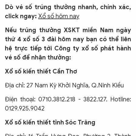
Dò vé số trúng thưởng nhanh, chính xác,
click ngay:
Xổ số hôm nay
Nếu trúng thưởng XSKT miền Nam ngày
thứ 4 xổ số 3 đài hôm nay bạn có thể liên
XIN CHÀO,
hệ trực tiếp tới Công ty xổ số phát hành
TÔI LÀ CHATBOT CỦA
vé số để nhận thưởng:
Xổ số kiến thiết Cần Thơ
Hãy hỏi tôi bất kỳ điều gì bạn cần biết về
An Ninh Thủ Đô nhé. Tôi sẵn sàng hỗ trợ!
Địa chỉ: 27 Nam Kỳ Khởi Nghĩa, Q.Ninh Kiều
Điện thoại: 0710.3812.218 - 3822.127. Hotline:
0129.925.9042
Xổ số kiến thiết tỉnh Sóc Trăng