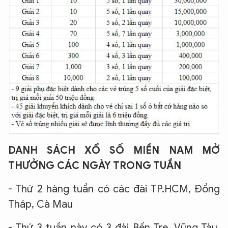
DANH SÁCH XỔ SỐ MIỀN NAM MỞ
THƯỞNG CÁC NGÀY TRONG TUẦN
- Thứ 2 hàng tuần có các đài TP.HCM, Đồng
Tháp, Cà Mau
- Thứ 3 tuần này có 3 đài Bến Tre, Vũng Tàu,