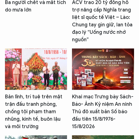
Ba người chết và mất tích
ACV trao 20 tỷ đồng hỗ
do mưa lớn
trợ nâng cấp Nghĩa trang
liệt sĩ quốc tế Việt – Lào:
Chung tay gìn giữ, lan tỏa
đạo lý “Uống nước nhớ
nguồn”
Bản lĩnh, trí tuệ trên mặt
Khai mạc Trưng bày Sách-
trận đấu tranh phòng,
Báo- Ảnh Kỷ niệm An ninh
chống tội phạm tham
Thủ đô xuất bản Số báo
nhũng, kinh tế, buôn lậu
đầu tiên 15/8/1976-
và môi trường
15/8/2026