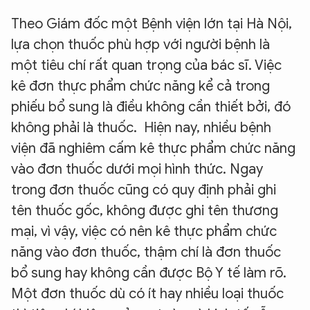
Theo Giám đốc một Bệnh viện lớn tại Hà Nội,
XIN CHÀO,
lựa chọn thuốc phù hợp với người bệnh là
TÔI LÀ CHATBOT CỦA
một tiêu chí rất quan trọng của bác sĩ. Việc
kê đơn thực phẩm chức năng kể cả trong
Hãy hỏi tôi bất kỳ điều gì bạn cần biết về
phiếu bổ sung là điều không cần thiết bởi, đó
An Ninh Thủ Đô nhé. Tôi sẵn sàng hỗ trợ!
không phải là thuốc. Hiện nay, nhiều bệnh
viện đã nghiêm cấm kê thực phẩm chức năng
vào đơn thuốc dưới mọi hình thức. Ngay
trong đơn thuốc cũng có quy định phải ghi
tên thuốc gốc, không được ghi tên thương
mại, vì vậy, việc có nên kê thực phẩm chức
năng vào đơn thuốc, thậm chí là đơn thuốc
bổ sung hay không cần được Bộ Y tế làm rõ.
Một đơn thuốc dù có ít hay nhiều loại thuốc