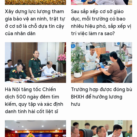
Xây dựng lực lượng tham
Sau sắp xếp cơ sở giáo
gia bảo vệ an ninh, trật tự
dục, mỗi trường có bao
ở cơ sở là chỗ dựa tin cậy
nhiêu hiệu phó, sắp xếp vị
của nhân dân
trí việc làm ra sao?
Hà Nội tăng tốc Chiến
Trường hợp được đóng bù
dịch 500 ngày đêm tìm
BHXH để hưởng lương
kiếm, quy tập và xác định
hưu
danh tính hài cốt liệt sĩ