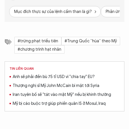
Mục đích thực sự của lệnh cấm than là gì?
Phản ứng của
#trừng phạt triều tiên
#Trung Quốc “hùa” theo Mỹ
#chương trình hạt nhân
TIN LIÊN QUAN
Anh sẽ phải đền bù 75 tỉ USD vì "chia tay" EU?
Thượng nghị sĩ Mỹ John McCain bí mật tới Syria
Iran tuyên bố sẽ "tát vào mặt Mỹ" nếu bị khinh thường
Mỹ bị cáo buộc trợ giúp phiến quân IS ở Mosul, Iraq