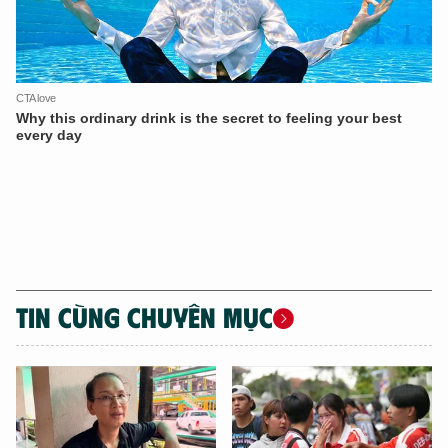
TÔI LÀ CHATBOT CỦA
Hãy hỏi tôi bất kỳ điều gì bạn cần biết về
An Ninh Thủ Đô nhé. Tôi sẵn sàng hỗ trợ!
TIN CÙNG CHUYÊN MỤC