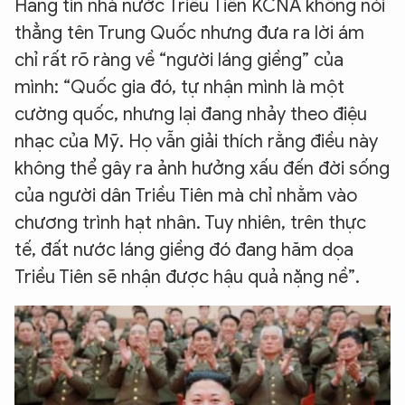
Hãng tin nhà nước Triều Tiên KCNA không nói
thẳng tên Trung Quốc nhưng đưa ra lời ám
chỉ rất rõ ràng về “người láng giềng” của
mình: “Quốc gia đó, tự nhận mình là một
cường quốc, nhưng lại đang nhảy theo điệu
nhạc của Mỹ. Họ vẫn giải thích rằng điều này
không thể gây ra ảnh hưởng xấu đến đời sống
của người dân Triều Tiên mà chỉ nhằm vào
chương trình hạt nhân. Tuy nhiên, trên thực
tế, đất nước láng giềng đó đang hăm dọa
Triều Tiên sẽ nhận được hậu quả nặng nề”.