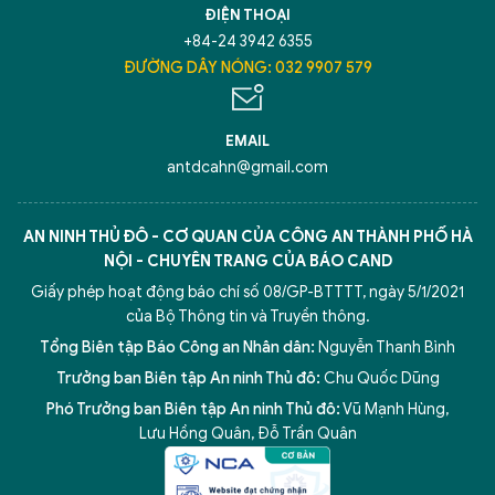
ĐIỆN THOẠI
+84-24 3942 6355
ĐƯỜNG DÂY NÓNG: 032 9907 579
EMAIL
antdcahn@gmail.com
AN NINH THỦ ĐÔ - CƠ QUAN CỦA CÔNG AN THÀNH PHỐ HÀ
NỘI - CHUYÊN TRANG CỦA BÁO CAND
Giấy phép hoạt động báo chí số 08/GP-BTTTT, ngày 5/1/2021
của Bộ Thông tin và Truyền thông.
Tổng Biên tập Báo Công an Nhân dân:
Nguyễn Thanh Bình
Trưởng ban Biên tập An ninh Thủ đô:
Chu Quốc Dũng
Phó Trưởng ban Biên tập An ninh Thủ đô:
Vũ Mạnh Hùng
,
Lưu Hồng Quân
,
Đỗ Trần Quân
5 điểm nghẽn của Hà Nội
giải pháp xử lý điểm nghẽn của