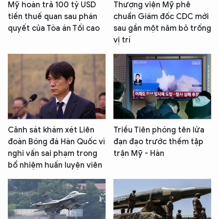
Mỹ hoàn trả 100 tỷ USD
Thượng viện Mỹ phê
tiền thuế quan sau phán
chuẩn Giám đốc CDC mới
quyết của Tòa án Tối cao
sau gần một năm bỏ trống
vị trí
Cảnh sát khám xét Liên
Triều Tiên phóng tên lửa
đoàn Bóng đá Hàn Quốc vì
đạn đạo trước thềm tập
nghi vấn sai phạm trong
trận Mỹ - Hàn
bổ nhiệm huấn luyện viên