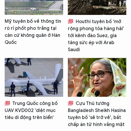
Mỹ tuyên bố về thông tin
Houthi tuyên bố 'mở
rò rỉ phốt pho trắng tại
rộng phong tỏa hàng hải'
căn cứ không quân ở Hàn
tới kênh đào Suez, gia
Quốc
tăng sức ép với Arab
Saudi
Trung Quốc công bố
Cựu Thủ tướng
UAV KVD002 'diệt mục
Bangladesh Sheikh Hasina
tiêu di động trên biển'
tuyên bố 'sẽ trở về', bất
chấp án tử hình vắng mặt