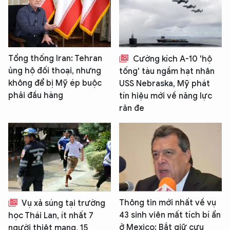
Tổng thống Iran: Tehran
Cường kích A-10 'hộ
ủng hộ đối thoại, nhưng
tống' tàu ngầm hạt nhân
không để bị Mỹ ép buộc
USS Nebraska, Mỹ phát
phải đầu hàng
tín hiệu mới về năng lực
răn đe
Thông tin mới nhất về vụ
Vụ xả súng tại trường
43 sinh viên mất tích bí ẩn
học Thái Lan, ít nhất 7
ở Mexico: Bắt giữ cựu
người thiệt mạng, 15