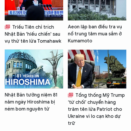
Aeon lập ban điều tra vụ
Triều Tiên chỉ trích
nổ trung tâm mua sắm ở
Nhật Bản 'hiếu chiến' sau
Kumamoto
vụ thử tên lửa Tomahawk
Nhật Bản tưởng niệm 81
Tổng thống Mỹ Trump
năm ngày Hiroshima bị
‘từ chối’ chuyển hàng
ném bom nguyên tử
trăm tên lửa Patriot cho
Ukraine vì lo cạn kho dự
trữ