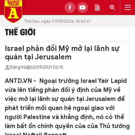
Thứ Sáu, ngày 07/08/2026, 18:42:41
THẾ GIỚI
Israel phản đối Mỹ mở lại lãnh sự
quán tại Jerusalem
Đặng Vũ
02/09/2021 02:15
ANTD.VN - Ngoại trưởng Israel Yair Lapid
vừa lên tiếng phản đối ý định của Mỹ về
việc mở lại lãnh sự quán tại Jerusalem để
phát triển mối quan hệ ngoại giao với
người Palestine và khẳng định, nó có thể
làm bất ổn chính quyền của của Thủ tướng