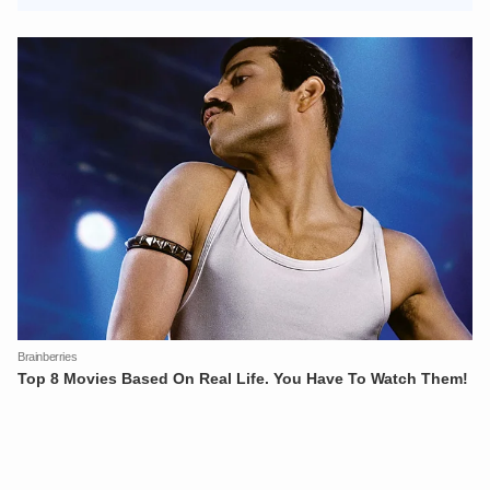
XIN CHÀO,
TÔI LÀ CHATBOT CỦA
Hãy hỏi tôi bất kỳ điều gì bạn cần biết về
An Ninh Thủ Đô nhé. Tôi sẵn sàng hỗ trợ!