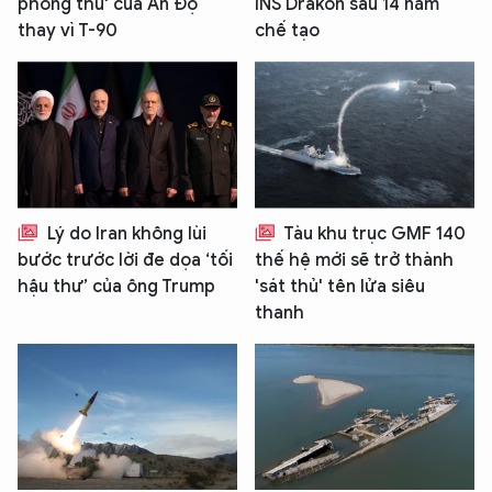
phòng thủ' của Ấn Độ
INS Drakon sau 14 năm
thay vì T-90
chế tạo
Lý do Iran không lùi
Tàu khu trục GMF 140
bước trước lời đe dọa ‘tối
thế hệ mới sẽ trở thành
hậu thư’ của ông Trump
'sát thủ' tên lửa siêu
thanh