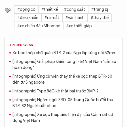
#động cơ
#thiết kế
#công suất
#trang bị
#điều khiển
#ra mắt
#vận hành
#thay thế
#xe chiến đấu Mbombe
#xe thiết giáp
TIN LIÊN QUAN
Xe bọc thép chở quân BTR-2 của Nga lắp súng cối 57mm
[Infographic] Giải pháp khiến tăng T-54 Việt Nam "cải lão
hoàn đồng"
[Infographic] Ứng cử viên thay thế xe bọc thép BTR-60
đến từ Singapore
[Infographic] Type 86G kẻ thất bại trước BMP-2
[Infographic] Ngậm ngùi ZBD-05 Trung Quốc bị đối thủ
BTR-82 Nga khuất phục
[Infographic] Xe bọc thép siêu hiện đại của Cảnh sát cơ
động Việt Nam