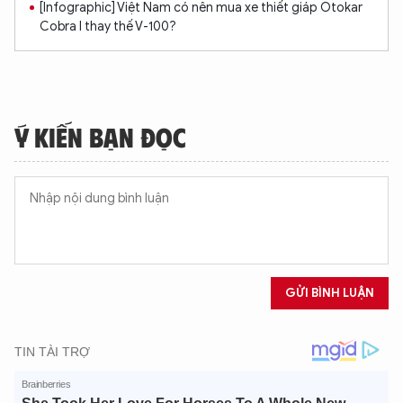
[Infographic] Việt Nam có nên mua xe thiết giáp Otokar
Cobra I thay thế V-100?
Ý KIẾN BẠN ĐỌC
XIN CHÀO,
TÔI LÀ CHATBOT CỦA
GỬI BÌNH LUẬN
Hãy hỏi tôi bất kỳ điều gì bạn cần biết về
An Ninh Thủ Đô nhé. Tôi sẵn sàng hỗ trợ!