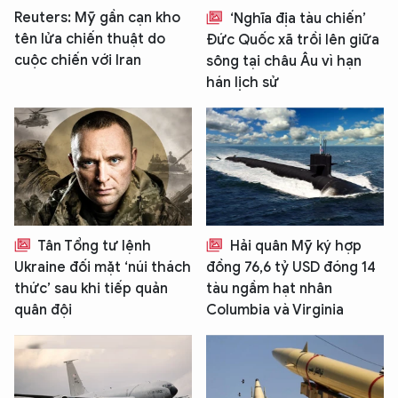
Reuters: Mỹ gần cạn kho
‘Nghĩa địa tàu chiến’
tên lửa chiến thuật do
Đức Quốc xã trồi lên giữa
cuộc chiến với Iran
sông tại châu Âu vì hạn
hán lịch sử
Tân Tổng tư lệnh
Hải quân Mỹ ký hợp
Ukraine đối mặt ‘núi thách
đồng 76,6 tỷ USD đóng 14
thức’ sau khi tiếp quản
tàu ngầm hạt nhân
quân đội
Columbia và Virginia