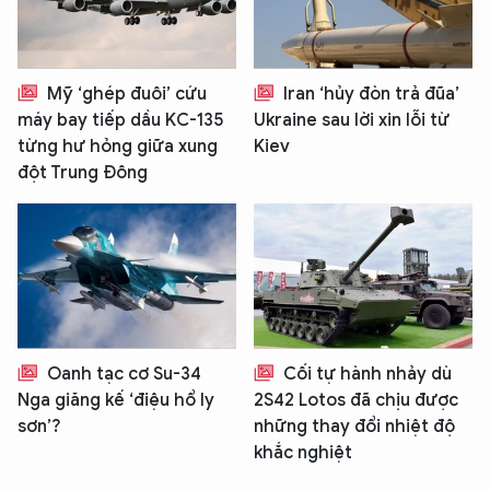
Mỹ ‘ghép đuôi’ cứu
Iran ‘hủy đòn trả đũa’
máy bay tiếp dầu KC-135
Ukraine sau lời xin lỗi từ
từng hư hỏng giữa xung
Kiev
đột Trung Đông
Oanh tạc cơ Su-34
Cối tự hành nhảy dù
Nga giăng kế ‘điệu hổ ly
2S42 Lotos đã chịu được
sơn’?
những thay đổi nhiệt độ
khắc nghiệt