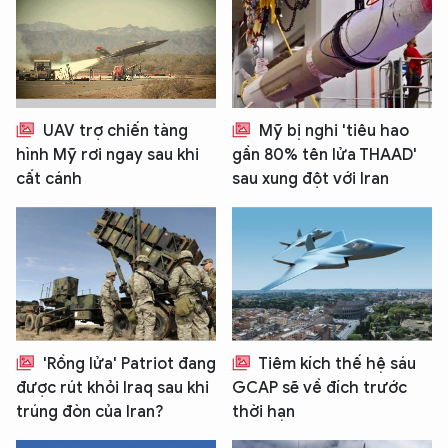
UAV trợ chiến tàng
Mỹ bị nghi 'tiêu hao
hình Mỹ rơi ngay sau khi
gần 80% tên lửa THAAD'
cất cánh
sau xung đột với Iran
'Rồng lửa' Patriot đang
Tiêm kích thế hệ sáu
được rút khỏi Iraq sau khi
GCAP sẽ về đích trước
trúng đòn của Iran?
thời hạn