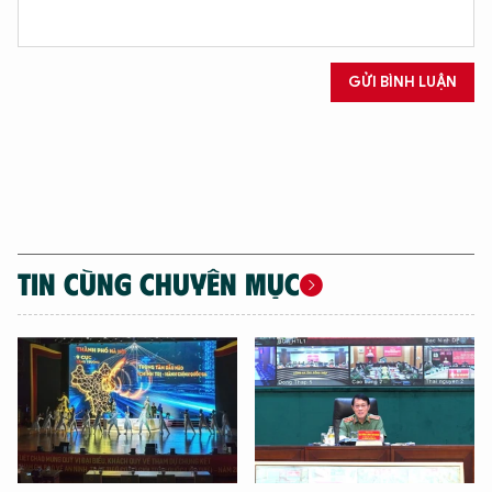
Hãy hỏi tôi bất kỳ điều gì bạn cần biết về
GỬI BÌNH LUẬN
An Ninh Thủ Đô nhé. Tôi sẵn sàng hỗ trợ!
TIN CÙNG CHUYÊN MỤC