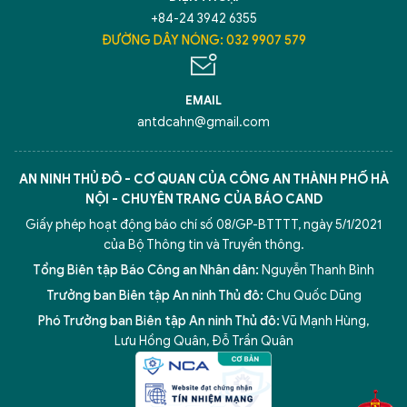
+84-24 3942 6355
ĐƯỜNG DÂY NÓNG: 032 9907 579
EMAIL
antdcahn@gmail.com
AN NINH THỦ ĐÔ - CƠ QUAN CỦA CÔNG AN THÀNH PHỐ HÀ
NỘI - CHUYÊN TRANG CỦA BÁO CAND
Giấy phép hoạt động báo chí số 08/GP-BTTTT, ngày 5/1/2021
của Bộ Thông tin và Truyền thông.
Tổng Biên tập Báo Công an Nhân dân:
Nguyễn Thanh Bình
Trưởng ban Biên tập An ninh Thủ đô:
Chu Quốc Dũng
Phó Trưởng ban Biên tập An ninh Thủ đô:
Vũ Mạnh Hùng
,
5 điểm nghẽn của Hà Nội
giải pháp xử lý điểm nghẽn của
Lưu Hồng Quân
,
Đỗ Trần Quân