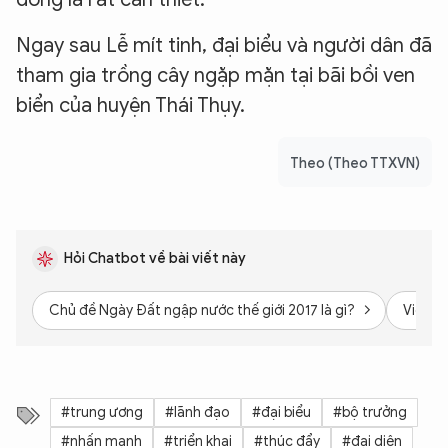
Ngay sau Lễ mít tinh, đại biểu và người dân đã
tham gia trồng cây ngặp mặn tại bãi bồi ven
biển của huyện Thái Thụy.
Theo (Theo TTXVN)
Hỏi Chatbot về bài viết này
Chủ đề Ngày Đất ngập nước thế giới 2017 là gì?
Việt N
#trung ương
#lãnh đạo
#đại biểu
#bộ trưởng
#nhấn mạnh
#triển khai
#thúc đẩy
#đại diện