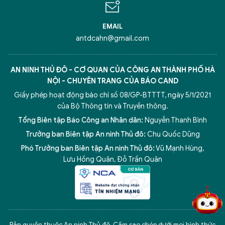
EMAIL
antdcahn@gmail.com
AN NINH THỦ ĐÔ - CƠ QUAN CỦA CÔNG AN THÀNH PHỐ HÀ
NỘI - CHUYÊN TRANG CỦA BÁO CAND
Giấy phép hoạt động báo chí số 08/GP-BTTTT, ngày 5/1/2021
của Bộ Thông tin và Truyền thông.
Tổng Biên tập Báo Công an Nhân dân:
Nguyễn Thanh Bình
Trưởng ban Biên tập An ninh Thủ đô:
Chu Quốc Dũng
Phó Trưởng ban Biên tập An ninh Thủ đô:
Vũ Mạnh Hùng
,
5 điểm nghẽn của Hà Nội
giải pháp xử lý điểm nghẽn của
Lưu Hồng Quân
,
Đỗ Trần Quân
Bản quyền thuộc An ninh Thủ đô. Cấm sao chép dưới mọi hình thức