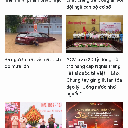
niên hư vi phạm pháp luật
chặt chẽ giữa Công an với
đội ngũ cán bộ cơ sở
Ba người chết và mất tích
ACV trao 20 tỷ đồng hỗ
do mưa lớn
trợ nâng cấp Nghĩa trang
liệt sĩ quốc tế Việt – Lào:
Chung tay gìn giữ, lan tỏa
đạo lý “Uống nước nhớ
nguồn”