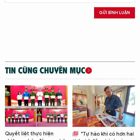
GỬI BÌNH LUẬN
XIN CHÀO,
TÔI LÀ CHATBOT CỦA
TIN CÙNG CHUYÊN MỤC
Hãy hỏi tôi bất kỳ điều gì bạn cần biết về
An Ninh Thủ Đô nhé. Tôi sẵn sàng hỗ trợ!
Quyết liệt thực hiện
"Tự hào khi có hơn hai