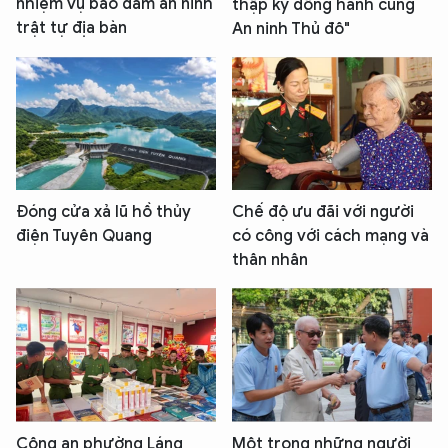
nhiệm vụ bảo đảm an ninh
thập kỷ đồng hành cùng
trật tự địa bàn
An ninh Thủ đô"
Đóng cửa xả lũ hồ thủy
Chế độ ưu đãi với người
điện Tuyên Quang
có công với cách mạng và
thân nhân
Công an phường Láng
Một trong những người