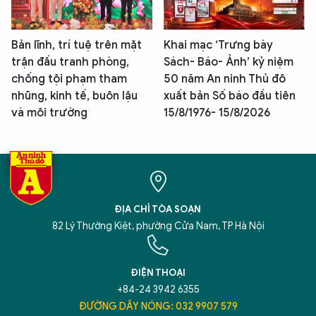
Bản lĩnh, trí tuệ trên mặt
Khai mạc ‘Trưng bày
trận đấu tranh phòng,
Sách- Báo- Ảnh’ kỷ niệm
chống tội phạm tham
50 năm An ninh Thủ đô
nhũng, kinh tế, buôn lậu
xuất bản Số báo đầu tiên
và môi trường
15/8/1976- 15/8/2026
ĐỊA CHỈ TÒA SOẠN
82 Lý Thường Kiệt, phường Cửa Nam, TP Hà Nội
ĐIỆN THOẠI
+84-24 3942 6355
ĐƯỜNG DÂY NÓNG: 032 9907 579